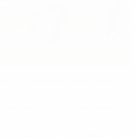
906, lors d'un festival sportif organisé à Riga par le
capitale, tandis que le premier club letton de Riga a été
otball League est fondé à son tour, et elle organise des
as Futbola Savieniba - LFS) est créée, et cet organisme
la première Coupe de Lettonie n'est organisée que 10 ans