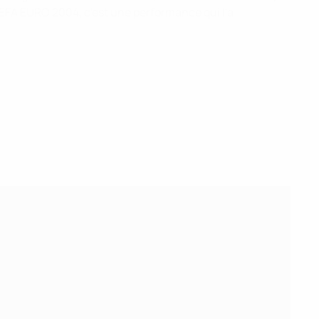
'UEFA EURO 2004, c'est une performance qui l'a