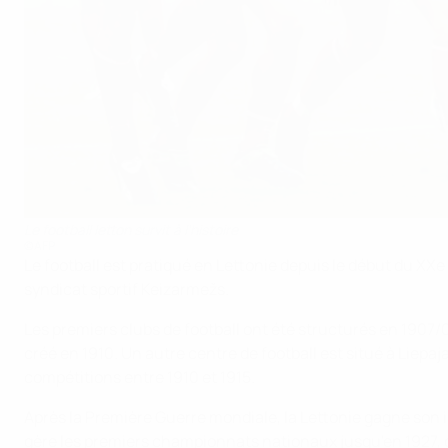
Le football letton survit à l'histoire
©AFP
Le football est pratiqué en Lettonie depuis le début du XXe s
syndicat sportif Keizarmežs.
Les premiers clubs de football ont été structurés en 1907/0
créé en 1910. Un autre centre de football est situé à Liepaja
compétitions entre 1910 et 1915.
Après la Première Guerre mondiale, la Lettonie gagne son i
gère les premiers championnats nationaux jusqu'en 1927, qua