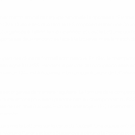
er match amical de l'équipe nationale l'a opposée à l'Estonie, l
 1924. Quatre ans plus tard, la LFS propose d'établir une Coup
st organisée à Tallinn la même année, et c'est la Lettonie qui l
emporte ses deux rencontres face à la Lituanie, mais le match 
lupart des clubs de football sont dissous. En 1941, le championn
llemagne à l'URSS. Pendant la période de l'occupation alleman
a saison 1944 est à nouveau interrompue à cause de l'offensiv
ue est organisé de manière régulière. La formule de la compéti
rois clubs lettons pouvaient prendre part au championnat d'U
ootball de Lettonie (Latvijas Futbola Federäcija – LFF) récemmen
me année.
qui a mis la Lettonie sur la carte du football. Une équipe ent
Marians Pahars et Igors Stepanovs a éliminé la Pologne et la H