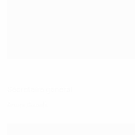
Vadims Ļašenko
LFF
Secrétaire général
Arturs Gaidels