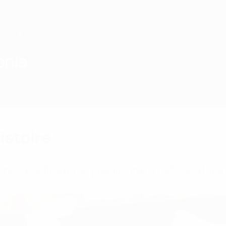
onie
histoire
nte à 1906, avec le premier match officiel à Riga.