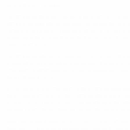
plus tard, avec 78 équipes.
La Lettonie est devenue membre de la FIFA en 1922. Le premi
lettonne participe ensuite aux Jeux Olympiques de Paris en
Lettonie et de Lituanie. La première édition de ce tournoi e
qualification de la Coupe du Monde de la FIFA 1938, et il r
l'élimination en 1937.
La Lettonie est ensuite occupée par l'URSS en 1940, et la p
également interrompu après la déclaration de guerre de l'A
championnat letton sous leur ancienne appellation. Mais l
de la Lettonie à l'URSS.
Entre 1945 et 1991, le championnat de la Lettonie soviétiq
de la "Klase A" en 1963. Pendant cette période, jusqu'à t
en août 1991, et à partir de 1992, c'est la Fédération de f
Virsliga. La Lettonie est devenue membre de l'UEFA la mê
Mais c'est la qualification à l'UEFA EURO 2004 au Portugal 
des joueurs comme Māris Verpakovskis, Aleksandrs Koļinko, 