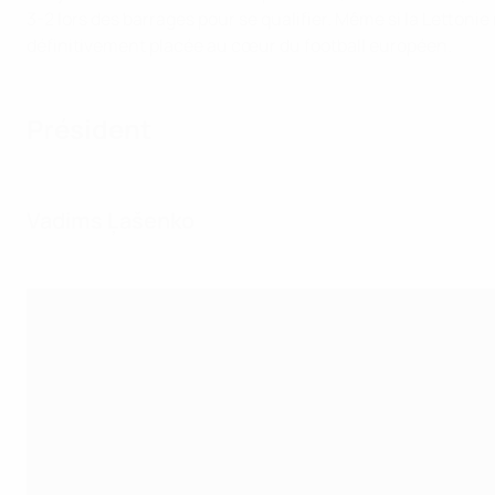
3-2 lors des barrages pour se qualifier. Même si la Letton
définitivement placée au cœur du football européen.
Président
Vadims Ļašenko