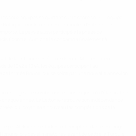
es deux équipes se quittant sur le score de 1-1. L'équipe
e Baltique pour les équipes nationales d'Estonie, de
'emporte. Le pays a aussi participé à la phase de
décisif contre l'Autriche le condamne finalement à
at de la Lettonie soviétique débute. Mais celui-ci est
de de 1942 à 1944, les équipes participent au
e de l'Armée Rouge, qui se solde par une nouvelle annexion
tion change à de nombreuses reprises, jusqu'à l'élaboration
RSS chaque année. La Lettonie retrouve son indépendance
t créée, qui organise à nouveau les compétitions de la
raînée par Aleksandrs Starkovs et comptant dans ses rangs
ongrie lors des éliminatoires, avant de battre la Turquie