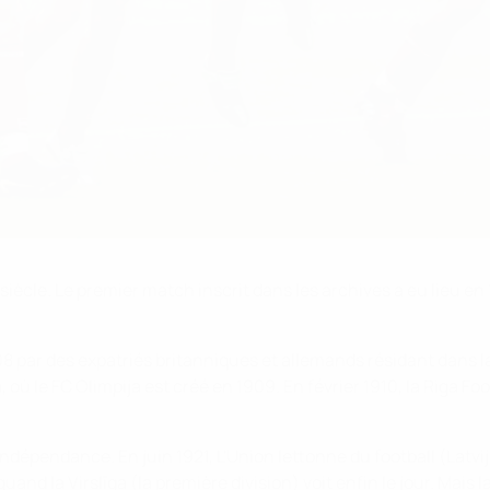
iècle. Le premier match inscrit dans les archives a eu lieu en 1
8 par des expatriés britanniques et allemands résidant dans la 
, où le FC Olimpija est créé en 1909. En février 1910, la Riga Fo
ndépendance. En juin 1921, L'Union lettonne du football (Latvij
nd la Virslīga (la première division) voit enfin le jour. Mais 