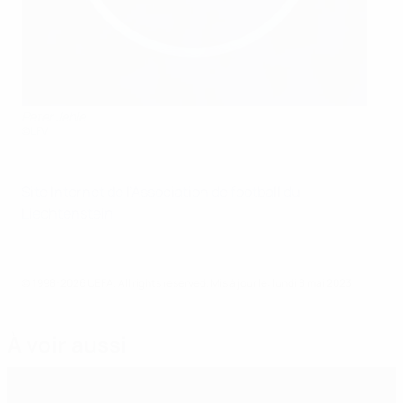
Peter Jehle
©LFV
Site Internet de l’Association de football du
Liechtenstein
© 1998-2026 UEFA. All rights reserved.
Mis à jour le: lundi 8 mai 2023
À voir aussi