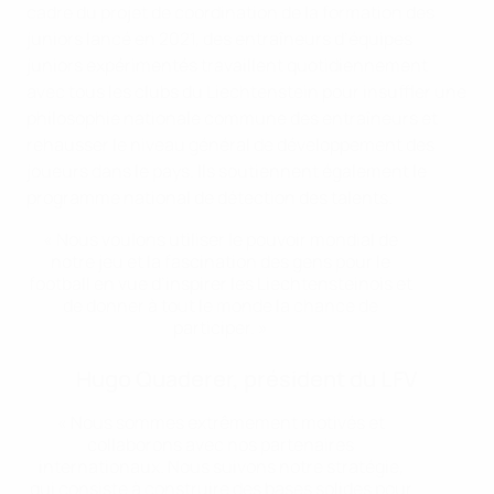
cadre du projet de coordination de la formation des
juniors lancé en 2021, des entraîneurs d’équipes
juniors expérimentés travaillent quotidiennement
avec tous les clubs du Liechtenstein pour insuffler une
philosophie nationale commune des entraîneurs et
rehausser le niveau général de développement des
joueurs dans le pays. Ils soutiennent également le
programme national de détection des talents.
« Nous voulons utiliser le pouvoir mondial de
notre jeu et la fascination des gens pour le
football en vue d’inspirer les Liechtensteinois et
de donner à tout le monde la chance de
participer. »
Hugo Quaderer, président du LFV
« Nous sommes extrêmement motivés et
collaborons avec nos partenaires
internationaux. Nous suivons notre stratégie,
qui consiste à construire des bases solides pour