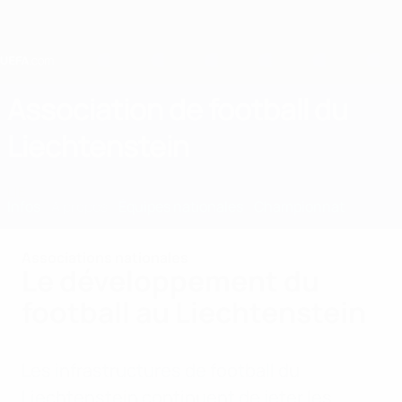
Passer
au
contenu
principal
Home
Association de football du
Liechtenstein
LIE
Infos
À propos
Équipes nationales
Championnat
Associations nationales
Le développement du
football au Liechtenstein
Les infrastructures de football du
Liechtenstein continuent de jeter les