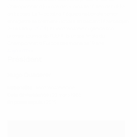
Championnat d’Europe des moins de 16 ans de l’UEFA
en Écosse. Le 14 octobre, l’équipe nationale senior
enregistre sa première victoire en battant l’Azerbaïdjan
2-1 à Vaduz.
2003
Le Liechtenstein organise son
premier tournoi de l’UEFA, la phase finale du
Championnat d’Europe des moins de 19 ans.
Aujourd’hui
Président
Hugo Quaderer
Nationalité :
liechtensteinoise
Date de naissance :
22 mars 1965
En poste depuis :
2015