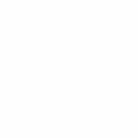
centre accueille les équipes nationales masculines et
féminines.
Des plans sont en cours d’élaboration pour installer le
Campus du LFV à Schaan. Celui-ci comprendra cinq
terrains de taille standard (trois en gazon naturel et
deux en gazon synthétique), des miniterrains et des
installations pour des tournois de football à neuf et à
sept. Regroupant l’administration et les
infrastructures sportives spécifiques, le campus sera
la nouvelle maison et le cœur du football
liechtensteinois.
La collaboration avec le centre d’entraînement de
Ruggell offre de nombreuses possibilités pour le
football junior au Liechtenstein tout en soutenant la
formation et le développement de toutes les équipes
nationales du LFV ainsi que les fonctions cruciales
dans le système du football. Le Campus du LFV est