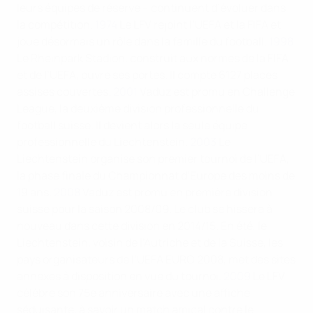
leurs équipes de réserve – continuent d’évoluer dans
la compétition.
1974
Le LFV rejoint l’UEFA et la FIFA et
joue désormais un rôle dans la famille du football.
1998
Le Rheinpark Stadion, construit aux normes de la FIFA
et de l’UEFA, ouvre ses portes. Il compte 6127 places
assises couvertes.
2001
Vaduz est promu en Challenge
League, la deuxième division professionnelle du
football suisse. Il devient alors la seule équipe
professionnelle du Liechtenstein.
2003
Le
Liechtenstein organise son premier tournoi de l’UEFA,
la phase finale du Championnat d’Europe des moins de
19 ans.
2008
Vaduz est promu en première division
suisse pour la saison 2008/09. Le club se hissera à
nouveau dans cette division en 2014/15. En été, le
Liechtenstein, voisin de l’Autriche et de la Suisse, les
pays organisateurs de l’UEFA EURO 2008, met des sites
annexes à disposition en vue du tournoi.
2009
Le LFV
célèbre son 75e anniversaire avec une affiche
séduisante, à savoir un match amical contre le