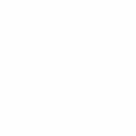
donc le principal axe du développement stratégique
des infrastructures..
Chronologie
Histoire de l’association
1932
Quatre des sept clubs seniors du Liechtenstein,
qui évoluent dans le championnat suisse, sont fondés :
Vaduz, puis Balzers, Triesen et Schaan. Ruggell, l’USV
Eschen-Mauren et Triesenberg sont créés
ultérieurement, respectivement en 1958, 1963 et 1972.
1934
L’Association de football du Liechtenstein
(Liechtensteiner Fussballverband, LFV) est fondée.
1946
Le LFV organise la première Coupe du
Liechtenstein, qui voit Triesen vaincre Vaduz lors de la
finale inaugurale. Vaduz, Balzers, Triesen, Schaan,
Ruggell, Eschen-Mauren et Triesenberg – ainsi que