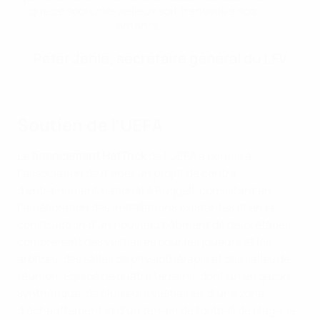
que ce sport merveilleux soit transmis à nos
enfants. »
Peter Jehle, secrétaire général du LFV
Soutien de l’UEFA
Le
financement HatTrick
de l’UEFA a permis à
l’association de mener un projet de centre
d’entraînement national à Ruggell, consistant en
l’amélioration des installations existantes et en la
construction d’un nouveau bâtiment de deux étages
comprenant des vestiaires pour les joueurs et les
arbitres, des salles de physiothérapie et des salles de
réunion. Équipé de quatre terrains, dont un en gazon
synthétique, de plusieurs vestiaires, d’une zone
d’échauffement et d’un terrain de football de plage, le