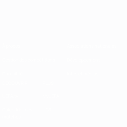
À propos
Associations nationales
Gestion des compétitions
Développement
Durabilité
Infos et médias
DÉCOUVRIR
PLUS
UEFA.tv
MyUEFA
Calendrier des
UC3
matches