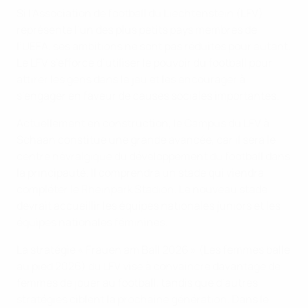
Si l’Association de football du Liechtenstein (LFV)
représente l’un des plus petits pays membres de
l’UEFA, ses ambitions ne sont pas réduites pour autant.
Le LFV s’efforce d’utiliser le pouvoir du football pour
attirer les gens dans le jeu et les encourager à
s’engager en faveur de causes sociales importantes.
Actuellement en construction, le Campus du LFV à
Schaan constitue une grande avancée, car il sera le
centre névralgique du développement du football dans
la principauté. Il comprendra un stade qui viendra
compléter le Rheinpark Stadion. Le nouveau stade
devrait accueillir les équipes nationales juniors et les
équipes nationales féminines.
La stratégie « Frauen am Ball 2026 » (Les femmes balle
au pied 2026) du LFV vise à convaincre davantage de
femmes de jouer au football, tandis que d’autres
stratégies ciblent la prochaine génération. Dans le