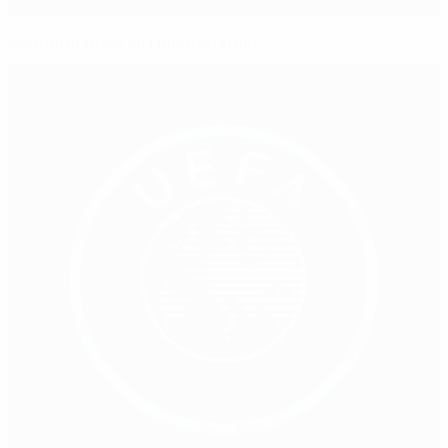
Quaderer réélu au Liechtenstein