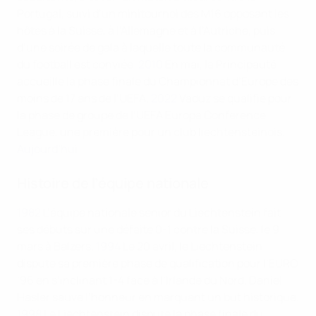
Portugal, suivi d’un minitournoi des M16 opposant les
hôtes à la Suisse, à l’Allemagne et à l’Autriche, puis
d’une soirée de gala à laquelle toute la communauté
du football est conviée.
2010
En mai, la Principauté
accueille la phase finale du Championnat d’Europe des
moins de 17 ans de l’UEFA.
2022
Vaduz se qualifie pour
la phase de groupe de l’UEFA Europa Conference
League, une première pour un club liechtensteinois.
Aujourd’hui
Histoire de l’équipe nationale
1982
L’équipe nationale senior du Liechtenstein fait
ses débuts sur une défaite 0-1 contre la Suisse, le 9
mars à Balzers.
1994
Le 20 avril, le Liechtenstein
dispute sa première phase de qualification pour l’EURO
’96 en s’inclinant 1-4 face à l’Irlande du Nord. Daniel
Hasler sauve l’honneur en marquant un but historique.
1998
Le Liechtenstein dispute la phase finale du