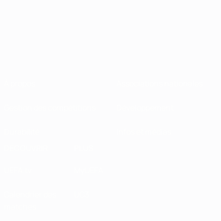
À propos
Associations nationales
Gestion des compétitions
Développement
Durabilité
Infos et médias
DÉCOUVRIR
PLUS
UEFA.tv
MyUEFA
Calendrier des
UC3
matches