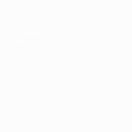
Billets/Hospitalité
Boutique du
football d'équipes
nationales
Boutique des
compétitions
masculines de
clubs
UEFA Men's Club
Competitions
Memorabilia
LANGUES
Français
English
Français
Deutsch
Русский
Español
Italiano
Português