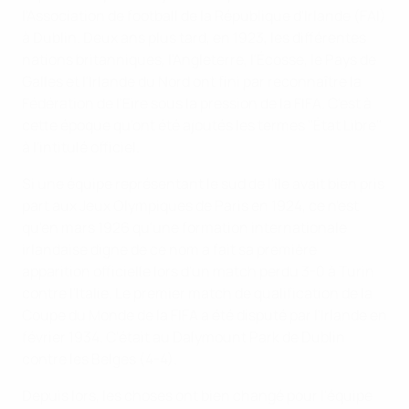
l'Association de football de la République d'Irlande (FAI)
à Dublin. Deux ans plus tard, en 1923, les différentes
nations britanniques, l'Angleterre, l'Écosse, le Pays de
Galles et l'Irlande du Nord ont fini par reconnaître la
Fédération de l'Eire sous la pression de la FIFA. C'est à
cette époque qu'ont été ajoutés les termes "État Libre"
à l'intitulé officiel.
Si une équipe représentant le sud de l'île avait bien pris
part aux Jeux Olympiques de Paris en 1924, ce n'est
qu'en mars 1926 qu'une formation internationale
irlandaise digne de ce nom a fait sa première
apparition officielle lors d'un match perdu 3-0 à Turin
contre l'Italie. Le premier match de qualification de la
Coupe du Monde de la FIFA a été disputé par l'Irlande en
février 1934. C'était au Dalymount Park de Dublin
contre les Belges (4-4).
Depuis lors, les choses ont bien changé pour l'équipe