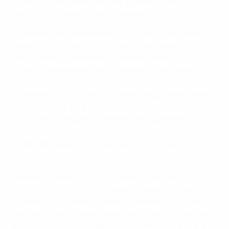
trèfle a infligé aux Anglais leur première défaite à
domicile à Goodison Park à Liverpool (2-0).
Charlie Hurley (Sunderland AFC), John Giles (Leeds
United AFC) et Liam Brady, un grand de l'Arsenal FC et
de la Juventus, comptent également parmi les plus
illustres représentants du football irlandais, sans
oublier Paul McGrath. Depuis 2000, plusieurs joueurs
(Stephen Staunton, Kevin Kilbane, Shay Given, Robbie
Keane, Damien Duff et John O'Shea) ont honoré plus
de 100 sélections pour l'Irlande, alors que Keane a
pulvérisé le record du nombre de buts inscrits sous le
maillot de l'équipe nationale, avec 60 réalisations.
En Irlande, le premier championnat national et la
première Coupe ont tous les deux eu lieu en 1921/22 et
ont vu le St James's Gate réaliser le doublé. La saison
suivante, le Shamrock Rovers FC remportait le titre
pour sa première participation. Les Hoops, comme on
les surnomme affectueusement, forment l'équipe la