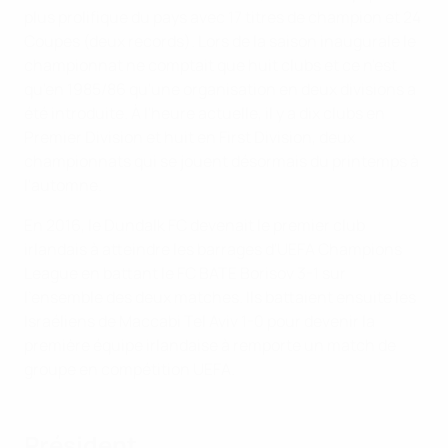
plus prolifique du pays avec 17 titres de champion et 24
Coupes (deux records). Lors de la saison inaugurale le
championnat ne comptait que huit clubs et ce n'est
qu'en 1985/86 qu'une organisation en deux divisions a
été introduite. À l'heure actuelle, il y a dix clubs en
Premier Division et huit en First Division, deux
championnats qui se jouent désormais du printemps à
l'automne.
En 2016, le Dundalk FC devenait le premier club
irlandais à atteindre les barrages d'UEFA Champions
League en battant le FC BATE Borisov 3-1 sur
l'ensemble des deux matches. Ils battaient ensuite les
Israéliens de Maccabi Tel Aviv 1-0 pour devenir la
première équipe irlandaise à remporte un match de
groupe en compétition UEFA.
Président