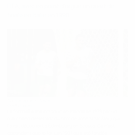
FIFA, avec en point d'orgue un quart de
finale en Italie en 1990.
Sous le signe du Trèfle
©Getty Images
Le football a été introduit en Irlande en 1878 par un
marchand de Belfast du nom de John M McAlery qui
l'avait découvert à Édimbourg en Écosse. Ce n'est
cependant que le 1er juin 1921 qu'a été fondée