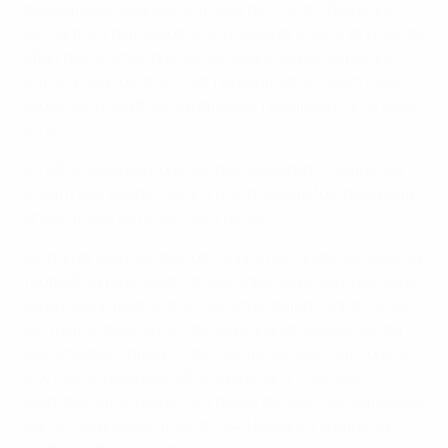
douloureuse séance de tirs au but contre l'Espagne.
McCarthy a démissionné en novembre 2002 et l'Irlande
allait devoir attendre dix ans avant de participer à un
autre grand tournoi. C'est l'expérimenté coach italien
Giovanni Trapattoni qui dirigeait l'équipe à l'UEFA EURO
2012.
En 2016, sous les commandes de Martin O'Neill et son
adjoint Roy Keane, l'EIRE a une nouvelle fois disputé la
phase finale de l'EURO, en France.
De nombreux Irlandais ont appris les fondamentaux du
football au pays avant de s'envoler sous d'autres cieux
où la célébrité et la gloire les attendaient. John Carey
est même devenu l'un des plus grands capitaines du
Manchester United FC de tous les temps, tout comme
Roy Keane quelques 50 ans plus tard. Pour tout
Irlandais qui se respecte, l'heure de gloire est survenue
par un doux après-midi de 1949 lorsque l'équipe au