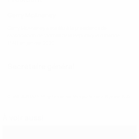
Gerry McAnaney
Gerry McAnaney a été élu à la présidence de
l’Association de football de la République d’Irlande
(FAI) en janvier 2020.
Secrétaire général
© 1998-2026 UEFA. All rights reserved.
Mis à jour le: mardi 28 janvier 2020
À voir aussi