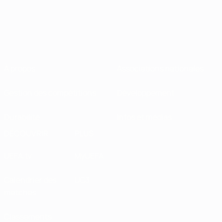
À propos
Associations nationales
Gestion des compétitions
Développement
Durabilité
Infos et médias
DÉCOUVRIR
PLUS
UEFA.tv
MyUEFA
Calendrier des
UC3
matches
Classements