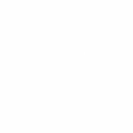
d'Irlande sur le plan international comme sur le plan
administratif. La République d'Irlande est parvenue à
se qualifier pour trois des sept dernières phases finales
de la Coupe du Monde, l'équipe au trèfle vivant son
heure de gloire en 1990 lors d'un quart de finale
mémorable perdu 1-0 contre les Italiens, hôtes du
tournoi. L'ancien international anglais Jack Charlton,
champion du monde en 1966, était l'entraîneur des
Irlandais en 1990 et 1994, date à laquelle ces derniers
ont dû s'incliner aux États-Unis contre les Pays-Bas en
huitième de finale.
Sous les ordres de Charlton, les Irlandais se sont
également qualifiés pour le Championnat d'Europe de
l'UEFA 1988 en RFA, où ils ont encore été éliminés par
les Néerlandais. Lors de la Coupe du Monde de la FIFA
2002 en Corée et au Japon, les joueurs de Mick
McCarthy ont produit du très beau jeu mais ont été
privés d'une place en quart de finale à l'issue d'une