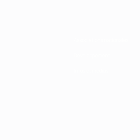
Associations nationales
Développement
Infos et médias