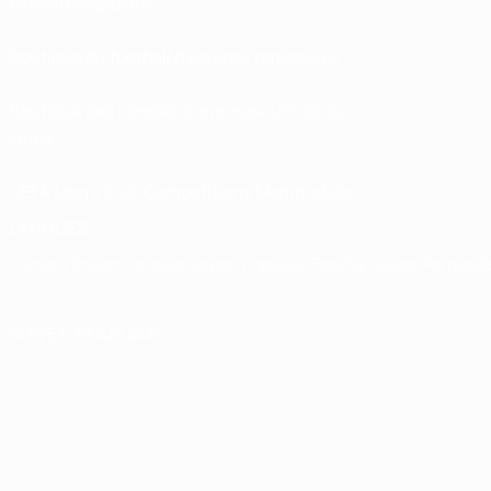
Billets/Hospitalité
Boutique du football d'équipes nationales
Boutique des compétitions masculines de
clubs
UEFA Men's Club Competitions Memorabilia
LANGUES
Français
English
Français
Deutsch
Русский
Español
Italiano
Portuguê
SUIVEZ-NOUS SUR