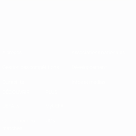
À propos
Associations nationales
Gestion des compétitions
Développement
Durabilité
Infos et médias
DÉCOUVRIR
PLUS
UEFA.tv
MyUEFA
Calendrier des
UC3
matches