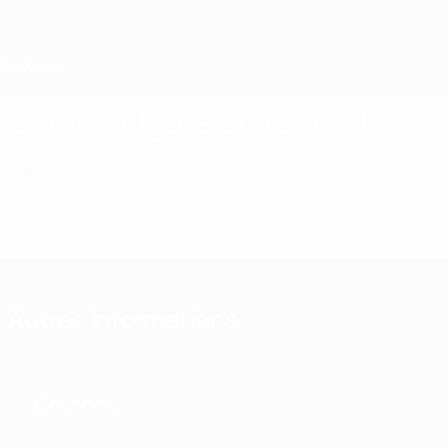
Passer
au
contenu
principal
Home
Union bulgare de football
BUL
Infos
À propos
Équipes nationales
Championnat
Autres informations
À propos