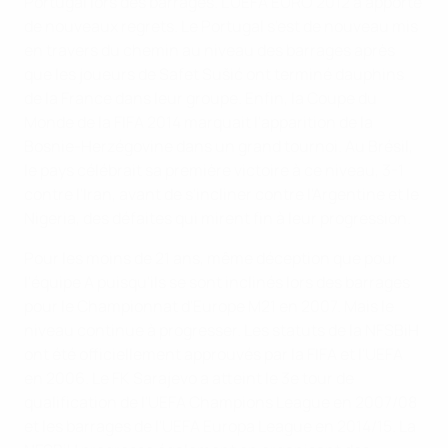
Portugal lors des barrages. L'UEFA EURO 2012 a apporté
de nouveaux regrets. Le Portugal s'est de nouveau mis
en travers du chemin au niveau des barrages après
que les joueurs de Safet Sušić ont terminé dauphins
de la France dans leur groupe. Enfin, la Coupe du
Monde de la FIFA 2014 marquait l'apparition de la
Bosnie-Herzégovine dans un grand tournoi. Au Brésil,
le pays célébrait sa première victoire à ce niveau, 3-1
contre l'Iran, avant de s'incliner contre l'Argentine et le
Nigeria, des défaites qui mirent fin à leur progression.
Pour les moins de 21 ans, même déception que pour
l'équipe A puisqu'ils se sont inclinés lors des barrages
pour le Championnat d'Europe M21 en 2007. Mais le
niveau continue à progresser. Les statuts de la NFSBiH
ont été officiellement approuvés par la FIFA et l'UEFA
en 2006. Le FK Sarajevo a atteint le 3e tour de
qualification de l'UEFA Champions League en 2007/08
et les barrages de l'UEFA Europa League en 2014/15. La