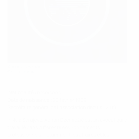
Adnan Džemidžić
©Fedja Krvavac
Nationalité :
bosnienne
Date de naissance :
20 février 1969
Secrétaire général de l’association depuis :
2019
• Né à Sarajevo, Adnan Džemidžić est un avocat qui a
travaillé dans différents environnements
professionnels, notamment les affaires et les