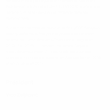
déception lorsque l'équipe entraînée par Mehmed
Baždarević a échoué à l'UEFA EURO 2016, suite à une
défaite contre la République d'Irlande dans les
éliminatoires.
Sur le front de football féminin, le SFK 2000 Sarajevo
s'est qualifié deux fois pour la phase à élimination
directe de l'UEFA Women's Champions League en
2012/13 et 2016/17. Pendant ce temps, l'équipe
masculine nationale U17 s'est qualifiée pour ses
premiers tournois européens, en Azerbaïdjan en 2016
et en Croatie en 2017.
Président
Vico Zeljković