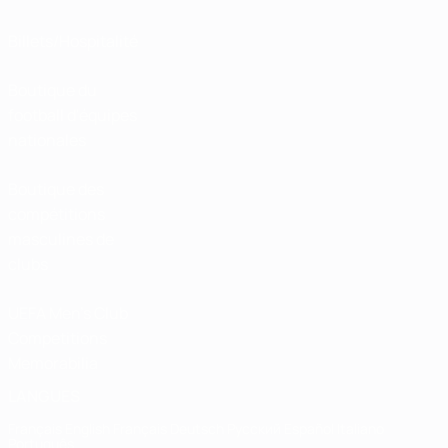
Billets/Hospitalité
Boutique du
football d'équipes
nationales
Boutique des
compétitions
masculines de
clubs
UEFA Men's Club
Competitions
Memorabilia
LANGUES
Français
English
Français
Deutsch
Русский
Español
Italiano
Português