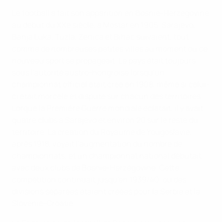
Le football a fait son apparition en Bosnie-Herzégovine
au début du XXe siècle, à Mostar en 1905. Sarajevo,
Banja Luka, Tuzla, Zenica et Bihac suivaient, tout
comme de nombreuses petites villes au moment où ce
nouveau sport se propageait. Le pays était toujours
sous l'autorité austro-hongroise lorsqu'un
championnat officiel était créé en 1908, même si celui-
ci était morcelé et disputé sur chacun des territoires.
Lorque la Première Guerre mondiale éclatait, il y avait
quatre clubs à Sarajevo et environ 20 sur le reste du
territoire. La création du Royaume de Yougoslavie,
après 1918, voyait l'augmentation du nombre de
championnats, et un championnat national débutait
avec deux clubs de Bosnie-Herzégovine. Cette
compétition continuait jusqu'en 1939/40, où des
divisions séparées étaient créées pour la Serbie et la
Slovénie-Croatie.