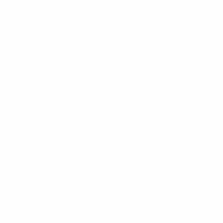
Après l'indépendance en 1992, la NFSBiH tentait
d'obtenir le statut de membre auprès des instances
dirigeantes. Le pays étant ravagé par la guerre, la
Bosnie-Herzégovine ne faisait son entrée à la FIFA
qu'en 1996 et à l'UEFA en 1998. Pendant cette période
de transition pour le football bosniaque, un
championnat était disputé entre les club affiliés à la
NFSBiH et la Fédération d'Herceg Bosna, remporté par
Željezničar en 1998.
À cause de divisions éthniques et politiques dans le
pays, la Fédération de la Republika Srpska (FA RS) -
l'entité serbe en Bosnie-Herzégovine - refusait de
participer au championnat national. Le football était
finalement uni le 23 mai 2002, après une assemblée
générale de la FA RS, où des statuts de la FA RS en
accord avec la NFSBiH et la FIFA, et des dispositions de
l'UEFA, étaient acceptés. De plus, ils acceptaient de
disputer un championnat national commun sur tout le