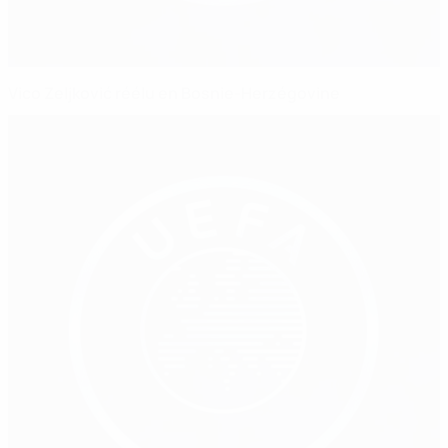
Vico Zeljković réélu en Bosnie-Herzégovine