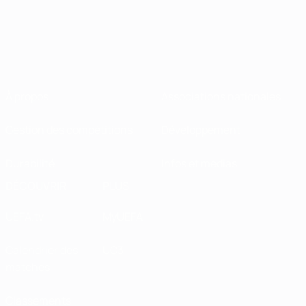
À propos
Associations nationales
Gestion des compétitions
Développement
Durabilité
Infos et médias
DÉCOUVRIR
PLUS
UEFA.tv
MyUEFA
Calendrier des
UC3
matches
Classements