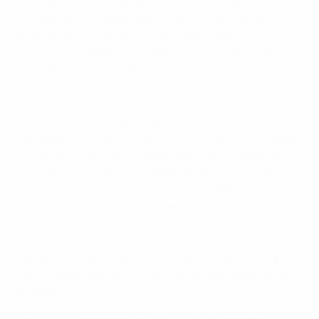
La Fédération de football de Bosnie-Herzégovine
(Nogometni/Fudbalski savez Bosne i Hercegovine –
NFSBiH) était créée à la fin de la Deuxième Guerre
mondiale, et affiliée à la Fédération yougoslave de
football (FSJ). Les meilleures équipes de Bosnie-
Herzégovine évoluaient dans les première, deuxième
et troisième divisions et obtenaient des résultats
corrects. Le FK Sarajevo remportait le championnat de
Yougoslavie en 1967 et 1985, et le FK Željezničar faisait
de même en 1972. Le FK Velež soulevait la Coupe de
Yougoslavie en 1981 et en 1986, tandis que le FK Borac
Banja Luka remportait ce trophée en 1988. Les clubs
bosniaques se faisaient également remarquer en
Coupe d'Europe, Željezničar atteignant le cap des
demi-finales de la Coupe UEFA en 1984/85. La
performance de Željezničar prouvait la qualité du jeu
dans le pays, avec plus de 900 clubs déjà associés à la
NFSBiH.