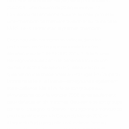
territoire de la Bosnie-Herzégovine pour la saison
2002/03 - une division de 20 équipes avec 12
formations de l'ancienne division, le champion et le
vice-champion de première division et six clubs de la
FA RS. Le FK Leotar était le premier champion.
Cette nouvelle harmonie se reflétait dans les
performances de l'équipe nationale lors des
éliminatoires de l'UEFA EURO 2004™. Si la Bosnie-
Herzégovine avait battu le Danemark lors de son
dernier match à Sarajevo (1-1), elle aurait pu se
qualifier pour la phase finale au Portugal. En Coupe du
Monde de la FIFA, la Bosnie-Herzégovine a également
été excellente. Elle a fini 3e de son groupe aux
éliminatoires pour le Mondial 2006 après seulement
deux défaites en dix matches. Deuxième de son groupe
derrière l'Espagne, la Bosnie-Herzégovine a manqué de
peu la qualification à la Coupe du Monde 2010 en
Afrique du Sud puisqu'elle s'est inclinée face au