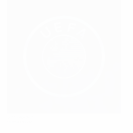
Vico Zeljković
©Fedja Krvavac