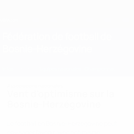
Passer
au
contenu
principal
Home
Fédération de football de
Bosnie-Herzégovine
BIH
Infos
À propos
Équipes nationales
Championnat
Associations nationales
Vent d'optimisme sur la
Bosnie-Herzégovine
Le football en Bosnie-Herzégovine peut
envisager l'avenir avec optimisme.