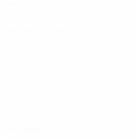
assurances.
• Il a rejoint la Fédération de football de Bosnie-
Herzégovine (NFSBiH) en mars 2013 en tant qu’expert
associé pour les questions juridiques. Il a été nommé
chef du département Octroi de licence aux clubs en
janvier 2014, et a travaillé en tant que directeur
exécutif du département administratif à partir de 2017.
• En janvier 2019, Adnan Džemidžić a été nommé
secrétaire général de la NFSBiH pour un mandat de
quatre ans.
© 1998-2026 UEFA. All rights reserved.
Mis à jour le: mercredi 23 octobre 2019
À voir aussi