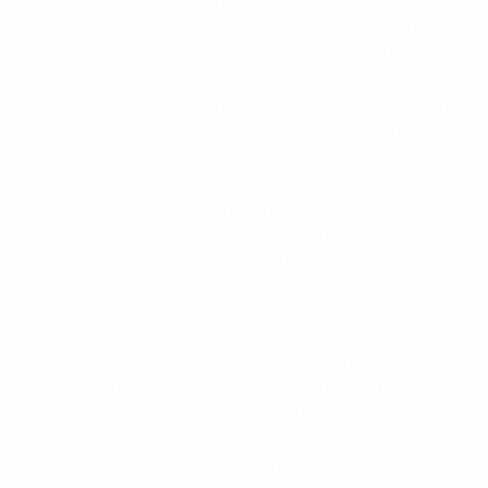
NFSBiH progresse également en organisant des
matches éliminatoires et des mini-tournois pour les
compétitions des moins de 17 ans et moins de 19 ans de
l'UEFA, masculines et féminines. Un nouveau camp
d'entraînement a ouvert en septembre 2013 à Zenica
et est utilisé par toutes les équipes nationales, tandis
que les 40 mini-terrains ont été construits avec l'aide
du programme HatTrick de l'UEFA. Neufs mini-terrains
sont également en projet pour les personnes ayant des
besoins particuliers ou un handicap, tandis qu'il est
prévu de continuer à développer l'infrastructure dans
le pays après les inondations qui ont ravagé la Bosnie-
Herzégovine en 2014.
L'équipe nationale a réussi à se qualifier pour la Coupe
du Monde FIFA 2014 au Brésil, en jouant trois parties en
phase de groupes. Un an plus tard, l'équipe nationale a
célébré le 20e anniversaire de son premier match
officiel contre l'Albanie à Tirana (0-2). Il y a eu une