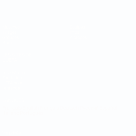
Coupe du Monde de Futsal
Matches
Équipes
Tirages
Infos
Groupes
À propos
Stats
LES SITES DE
L'UEFA
fr.UEFA.com
Fondation
UEFA pour
l'enfance
LANGUES
Français
English
Français
Deutsch
Русский
Español
Italiano
Português
Vie privée