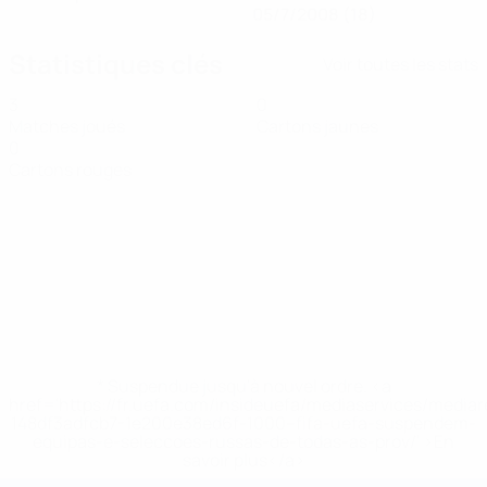
05/7/2008 (18)
Statistiques clés
Voir toutes les stats
3
0
Matches joués
Cartons jaunes
0
Cartons rouges
* Suspendue jusqu'à nouvel ordre. <a
href='https://fr.uefa.com/insideuefa/mediaservices/media
148df3adfcb7-1e200e38ed6f-1000--fifa-uefa-suspendem-
equipas-e-seleccoes-russas-de-todas-as-prov/' >En
savoir plus</a>