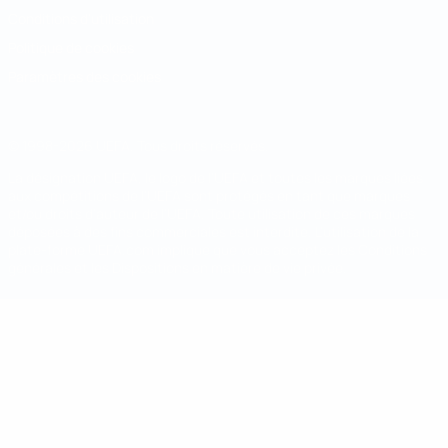
Conditions d'utilisation
Politique de cookies
Paramètres des cookies
© 1998-2026 UEFA. Tous droits réservés.
La désignation UEFA, le logo de l'UEFA et toutes les marques liées
aux compétitions de l'UEFA sont protégés en tant que marques
et/ou droits d'auteur de l'UEFA. Toute utilisation de ces marques
déposées à des fins commerciales est interdite. L'utilisation de la
plate-forme UEFA.com implique que vous acceptez les Conditions
générales et les Dispositions en matière de vie privée.