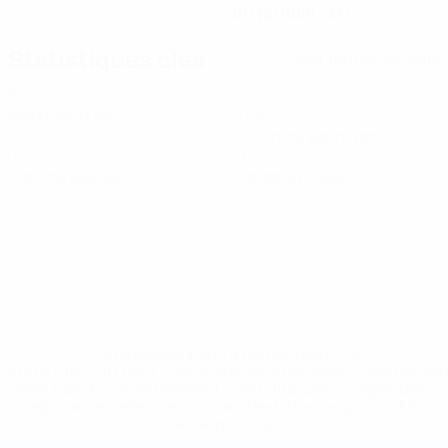
01/12/1988 (37)
Statistiques clés
Voir toutes les stats
3
2
Matches joués
Tirs
0,67 moy. par match
0
0
Cartons jaunes
Cartons rouges
* Suspendue jusqu'à nouvel ordre. <a
href='https://fr.uefa.com/insideuefa/mediaservices/media
148df3adfcb7-1e200e38ed6f-1000--fifa-uefa-suspendem-
equipas-e-seleccoes-russas-de-todas-as-prov/' >En
savoir plus</a>