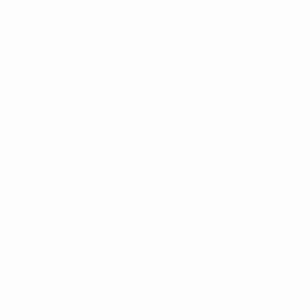
Conditions d'utilisation
Politique de cookies
Paramètres des cookies
© 1998-2026 UEFA. Tous droits réservés.
La désignation UEFA, le logo de l'UEFA et toutes les marques liées
aux compétitions de l'UEFA sont protégés en tant que marques
et/ou droits d'auteur de l'UEFA. Toute utilisation de ces marques
déposées à des fins commerciales est interdite. L'utilisation de la
plate-forme UEFA.com implique que vous acceptez les Conditions
générales et les Dispositions en matière de vie privée.