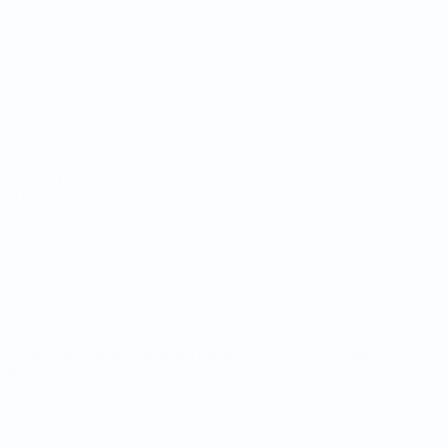
Coupe du Monde de Futsal
Matches
Équipes
Tirages
Infos
Groupes
À propos
Stats
LES SITES DE
L'UEFA
fr.UEFA.com
Fondation
UEFA pour
l'enfance
LANGUES
Français
English
Français
Deutsch
Русский
Español
Italiano
Português
Vie privée