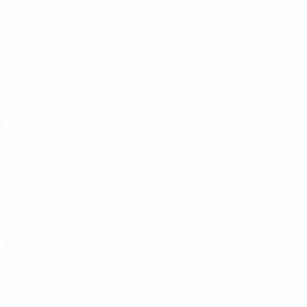
Coupe du Monde de Futsal
Matches
Équipes
Tirages
Infos
Groupes
À propos
Stats
LES SITES DE
L'UEFA
fr.UEFA.com
Fondation
UEFA pour
l'enfance
LANGUES
Français
English
Français
Deutsch
Русский
Español
Italiano
Português
Vie privée