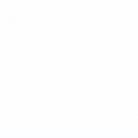
23/6/1996 (30)
Statistiques clés
Voir toutes les stats
3
7
Matches joués
Tirs
2,34 moy. par match
1
0
Passes décisives
Cartons jaunes
0,34 moy. par match
0
Cartons rouges
* Suspendue jusqu'à nouvel ordre. <a
href='https://fr.uefa.com/insideuefa/mediaservices/media
148df3adfcb7-1e200e38ed6f-1000--fifa-uefa-suspendem-
equipas-e-seleccoes-russas-de-todas-as-prov/' >En
savoir plus</a>