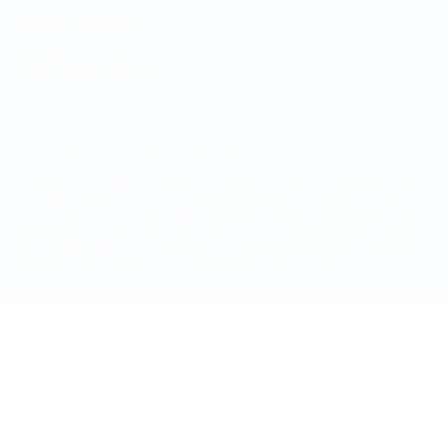
Conditions d'utilisation
Politique de cookies
Paramètres des cookies
© 1998-2026 UEFA. Tous droits réservés.
La désignation UEFA, le logo de l'UEFA et toutes les marques liées
aux compétitions de l'UEFA sont protégés en tant que marques
et/ou droits d'auteur de l'UEFA. Toute utilisation de ces marques
déposées à des fins commerciales est interdite. L'utilisation de la
plate-forme UEFA.com implique que vous acceptez les Conditions
générales et les Dispositions en matière de vie privée.