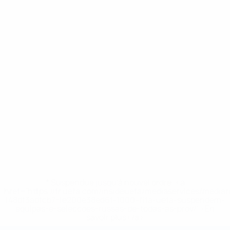
* Suspendue jusqu'à nouvel ordre. <a
href='https://fr.uefa.com/insideuefa/mediaservices/media
148df3adfcb7-1e200e38ed6f-1000--fifa-uefa-suspendem-
equipas-e-seleccoes-russas-de-todas-as-prov/' >En
savoir plus</a>