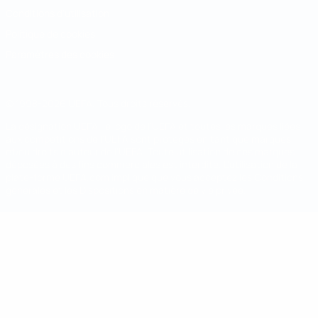
Conditions d'utilisation
Politique de cookies
Paramètres des cookies
© 1998-2026 UEFA. Tous droits réservés.
La désignation UEFA, le logo de l'UEFA et toutes les marques liées
aux compétitions de l'UEFA sont protégés en tant que marques
et/ou droits d'auteur de l'UEFA. Toute utilisation de ces marques
déposées à des fins commerciales est interdite. L'utilisation de la
plate-forme UEFA.com implique que vous acceptez les Conditions
générales et les Dispositions en matière de vie privée.