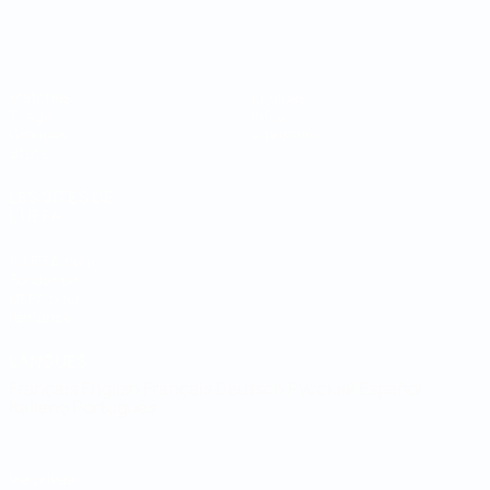
Coupe du Monde de Futsal
Matches
Équipes
Tirages
Infos
Groupes
À propos
Stats
LES SITES DE
L'UEFA
fr.UEFA.com
Fondation
UEFA pour
l'enfance
LANGUES
Français
English
Français
Deutsch
Русский
Español
Italiano
Português
Vie privée