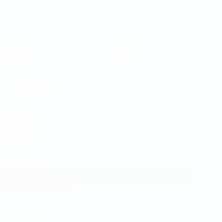
Coupe du Monde de Futsal
Matches
Équipes
Tirages
Infos
Groupes
À propos
Stats
LES SITES DE
L'UEFA
fr.UEFA.com
Fondation
UEFA pour
l'enfance
LANGUES
Français
English
Français
Deutsch
Русский
Español
Italiano
Português
Vie privée