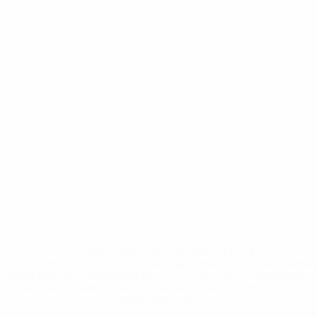
* Suspendue jusqu'à nouvel ordre. <a
href='https://fr.uefa.com/insideuefa/mediaservices/media
148df3adfcb7-1e200e38ed6f-1000--fifa-uefa-suspendem-
equipas-e-seleccoes-russas-de-todas-as-prov/' >En
savoir plus</a>