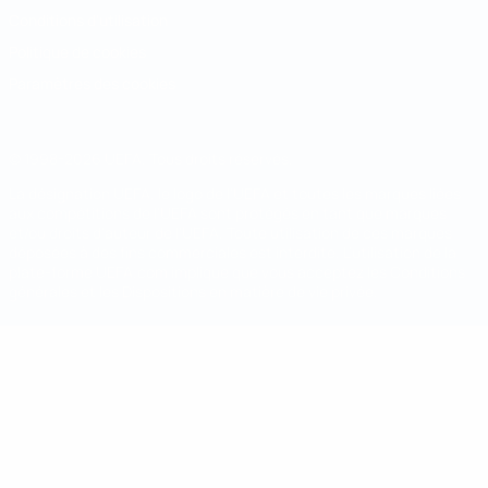
Conditions d'utilisation
Politique de cookies
Paramètres des cookies
© 1998-2026 UEFA. Tous droits réservés.
La désignation UEFA, le logo de l'UEFA et toutes les marques liées
aux compétitions de l'UEFA sont protégés en tant que marques
et/ou droits d'auteur de l'UEFA. Toute utilisation de ces marques
déposées à des fins commerciales est interdite. L'utilisation de la
plate-forme UEFA.com implique que vous acceptez les Conditions
générales et les Dispositions en matière de vie privée.