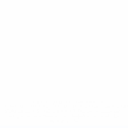
* Suspendue jusqu'à nouvel ordre. <a
href='https://fr.uefa.com/insideuefa/mediaservices/media
148df3adfcb7-1e200e38ed6f-1000--fifa-uefa-suspendem-
equipas-e-seleccoes-russas-de-todas-as-prov/' >En
savoir plus</a>