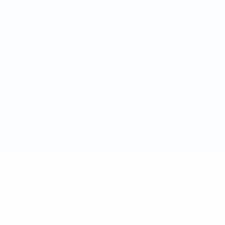
Conditions d'utilisation
Politique de cookies
Paramètres des cookies
© 1998-2026 UEFA. Tous droits réservés.
La désignation UEFA, le logo de l'UEFA et toutes les marques liées
aux compétitions de l'UEFA sont protégés en tant que marques
et/ou droits d'auteur de l'UEFA. Toute utilisation de ces marques
déposées à des fins commerciales est interdite. L'utilisation de la
plate-forme UEFA.com implique que vous acceptez les Conditions
générales et les Dispositions en matière de vie privée.