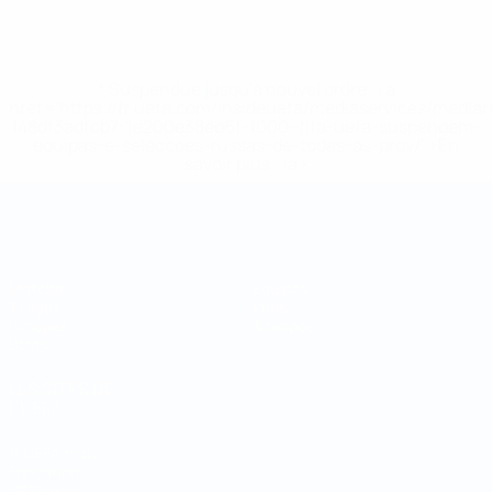
* Suspendue jusqu'à nouvel ordre. <a
href='https://fr.uefa.com/insideuefa/mediaservices/media
148df3adfcb7-1e200e38ed6f-1000--fifa-uefa-suspendem-
equipas-e-seleccoes-russas-de-todas-as-prov/' >En
savoir plus</a>
Coupe du Monde de Futsal
Matches
Équipes
Tirages
Infos
Groupes
À propos
Stats
LES SITES DE
L'UEFA
fr.UEFA.com
Fondation
UEFA pour