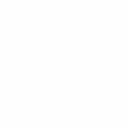
Coupe du Monde de Futsal de la FIFA
dim. 12 avr. 2026
· Tour
préliminaire
Coupe du Monde de Futsal de la FIFA
ven. 10 avr. 2026
· Tour
préliminaire
Coupe du Monde de Futsal de la FIFA
jeu. 9 avr. 2026
· Tour
préliminaire