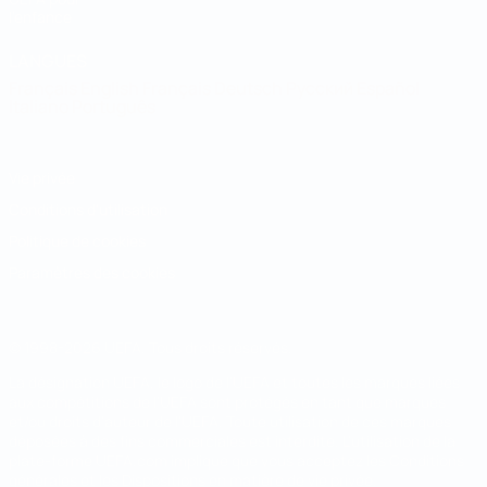
l'enfance
LANGUES
Français
English
Français
Deutsch
Русский
Español
Italiano
Português
Vie privée
Conditions d'utilisation
Politique de cookies
Paramètres des cookies
© 1998-2026 UEFA. Tous droits réservés.
La désignation UEFA, le logo de l'UEFA et toutes les marques liées
aux compétitions de l'UEFA sont protégés en tant que marques
et/ou droits d'auteur de l'UEFA. Toute utilisation de ces marques
déposées à des fins commerciales est interdite. L'utilisation de la
plate-forme UEFA.com implique que vous acceptez les Conditions
générales et les Dispositions en matière de vie privée.