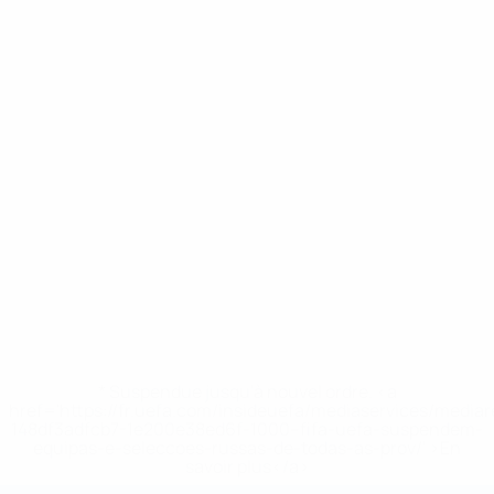
* Suspendue jusqu'à nouvel ordre. <a
href='https://fr.uefa.com/insideuefa/mediaservices/media
148df3adfcb7-1e200e38ed6f-1000--fifa-uefa-suspendem-
equipas-e-seleccoes-russas-de-todas-as-prov/' >En
savoir plus</a>