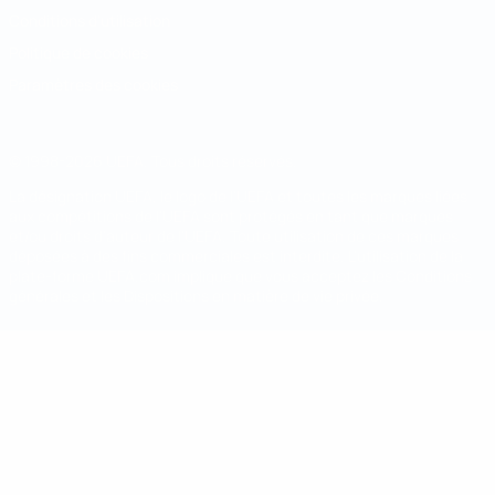
Conditions d'utilisation
Politique de cookies
Paramètres des cookies
© 1998-2026 UEFA. Tous droits réservés.
La désignation UEFA, le logo de l'UEFA et toutes les marques liées
aux compétitions de l'UEFA sont protégés en tant que marques
et/ou droits d'auteur de l'UEFA. Toute utilisation de ces marques
déposées à des fins commerciales est interdite. L'utilisation de la
plate-forme UEFA.com implique que vous acceptez les Conditions
générales et les Dispositions en matière de vie privée.