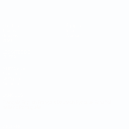
Coupe du Monde de Futsal
Matches
Équipes
Tirages
Infos
Groupes
À propos
Stats
LES SITES DE
L'UEFA
fr.UEFA.com
Fondation
UEFA pour
l'enfance
LANGUES
Français
English
Français
Deutsch
Русский
Español
Italiano
Português
Vie privée