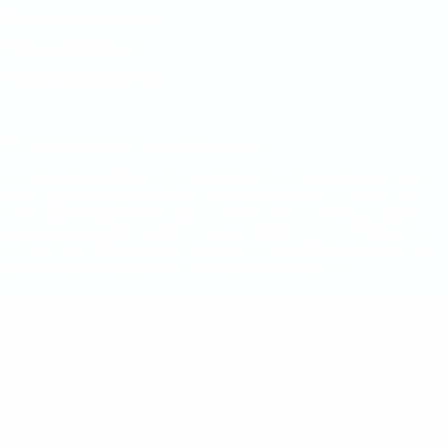
Conditions d'utilisation
Politique de cookies
Paramètres des cookies
© 1998-2026 UEFA. Tous droits réservés.
La désignation UEFA, le logo de l'UEFA et toutes les marques liées
aux compétitions de l'UEFA sont protégés en tant que marques
et/ou droits d'auteur de l'UEFA. Toute utilisation de ces marques
déposées à des fins commerciales est interdite. L'utilisation de la
plate-forme UEFA.com implique que vous acceptez les Conditions
générales et les Dispositions en matière de vie privée.