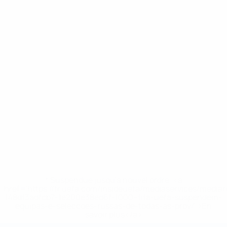
* Suspendue jusqu'à nouvel ordre. <a
href='https://fr.uefa.com/insideuefa/mediaservices/media
148df3adfcb7-1e200e38ed6f-1000--fifa-uefa-suspendem-
equipas-e-seleccoes-russas-de-todas-as-prov/' >En
savoir plus</a>