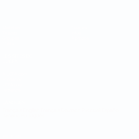
Coupe du Monde de Futsal
Matches
Équipes
Tirages
Infos
Groupes
À propos
Stats
LES SITES DE
L'UEFA
fr.UEFA.com
Fondation
UEFA pour
l'enfance
LANGUES
Français
English
Français
Deutsch
Русский
Español
Italiano
Português
Vie privée