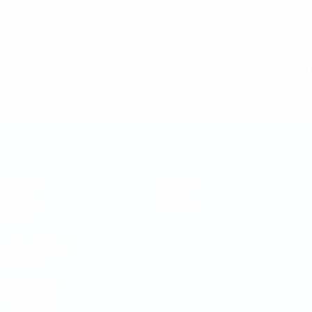
* Suspendue jusqu'à nouvel ordre. <a
href='https://fr.uefa.com/insideuefa/mediaservices/media
148df3adfcb7-1e200e38ed6f-1000--fifa-uefa-suspendem-
equipas-e-seleccoes-russas-de-todas-as-prov/' >En
savoir plus</a>
Coupe du Monde de Futsal
Matches
Équipes
Tirages
Infos
Groupes
À propos
Stats
LES SITES DE
L'UEFA
fr.UEFA.com
Fondation
UEFA pour