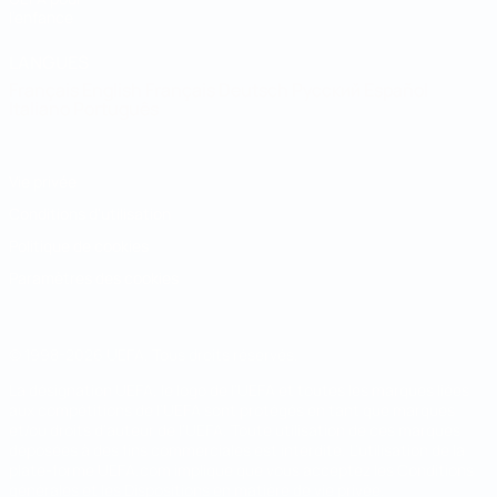
l'enfance
LANGUES
Français
English
Français
Deutsch
Русский
Español
Italiano
Português
Vie privée
Conditions d'utilisation
Politique de cookies
Paramètres des cookies
© 1998-2026 UEFA. Tous droits réservés.
La désignation UEFA, le logo de l'UEFA et toutes les marques liées
aux compétitions de l'UEFA sont protégés en tant que marques
et/ou droits d'auteur de l'UEFA. Toute utilisation de ces marques
déposées à des fins commerciales est interdite. L'utilisation de la
plate-forme UEFA.com implique que vous acceptez les Conditions
générales et les Dispositions en matière de vie privée.