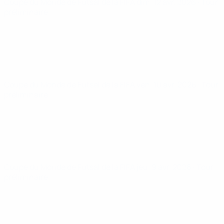
Coupe du Monde de Futsal de la FIFA
dim. 12 avr. 2026
· Tour
préliminaire
Coupe du Monde de Futsal de la FIFA
ven. 10 avr. 2026
· Tour
préliminaire
Coupe du Monde de Futsal de la FIFA
jeu. 9 avr. 2026
· Tour
préliminaire