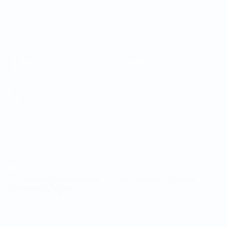
Coupe du Monde de Futsal
Matches
Équipes
Tirages
Infos
Groupes
À propos
Stats
LES SITES DE
L'UEFA
fr.UEFA.com
Fondation
UEFA pour
l'enfance
LANGUES
Français
English
Français
Deutsch
Русский
Español
Italiano
Português
Vie privée