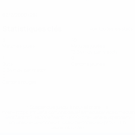
DATE DE NAISSANCE
02/2/2000 (26)
Statistiques clés
Voir toutes les stats
3
40
Matches joués
Minutes jouées
13,34 moy. par match
1
0
Buts
Cartons jaunes
0,34 moy. par match
0
Cartons rouges
* Suspendue jusqu'à nouvel ordre. <a
href='https://fr.uefa.com/insideuefa/mediaservices/media
148df3adfcb7-1e200e38ed6f-1000--fifa-uefa-suspendem-
equipas-e-seleccoes-russas-de-todas-as-prov/' >En
savoir plus</a>