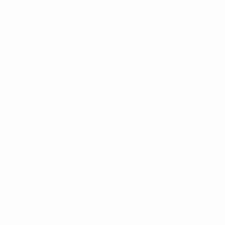
Conditions d'utilisation
Politique de cookies
Paramètres des cookies
© 1998-2026 UEFA. Tous droits réservés.
La désignation UEFA, le logo de l'UEFA et toutes les marques liées
aux compétitions de l'UEFA sont protégés en tant que marques
et/ou droits d'auteur de l'UEFA. Toute utilisation de ces marques
déposées à des fins commerciales est interdite. L'utilisation de la
plate-forme UEFA.com implique que vous acceptez les Conditions
générales et les Dispositions en matière de vie privée.