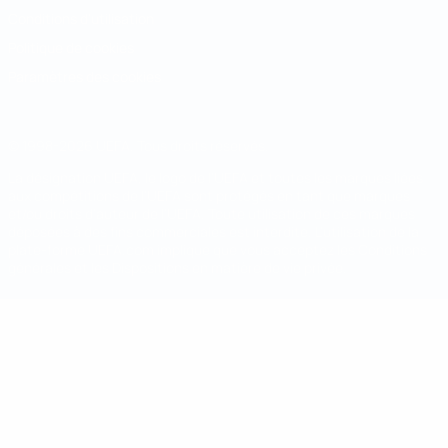
Conditions d'utilisation
Politique de cookies
Paramètres des cookies
© 1998-2026 UEFA. Tous droits réservés.
La désignation UEFA, le logo de l'UEFA et toutes les marques liées
aux compétitions de l'UEFA sont protégés en tant que marques
et/ou droits d'auteur de l'UEFA. Toute utilisation de ces marques
déposées à des fins commerciales est interdite. L'utilisation de la
plate-forme UEFA.com implique que vous acceptez les Conditions
générales et les Dispositions en matière de vie privée.