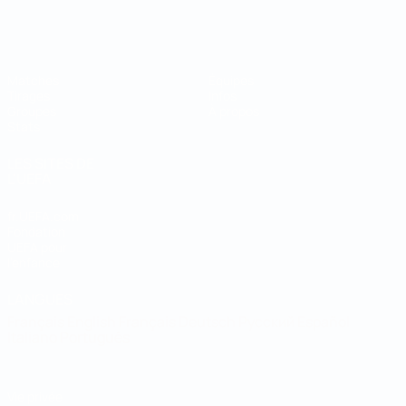
Coupe du Monde de Futsal
Matches
Équipes
Tirages
Infos
Groupes
À propos
Stats
LES SITES DE
L'UEFA
fr.UEFA.com
Fondation
UEFA pour
l'enfance
LANGUES
Français
English
Français
Deutsch
Русский
Español
Italiano
Português
Vie privée