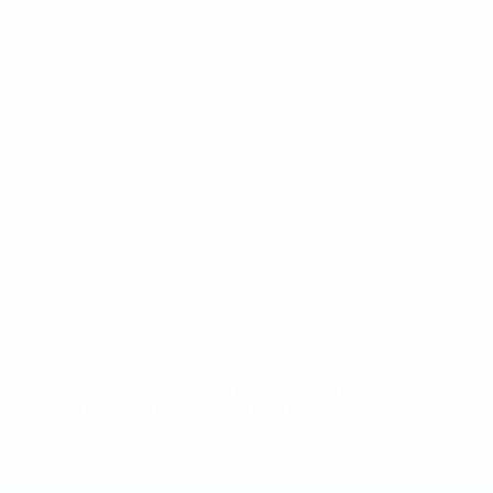
* Suspendue jusqu'à nouvel ordre. <a
href='https://fr.uefa.com/insideuefa/mediaservices/media
148df3adfcb7-1e200e38ed6f-1000--fifa-uefa-suspendem-
equipas-e-seleccoes-russas-de-todas-as-prov/' >En
savoir plus</a>