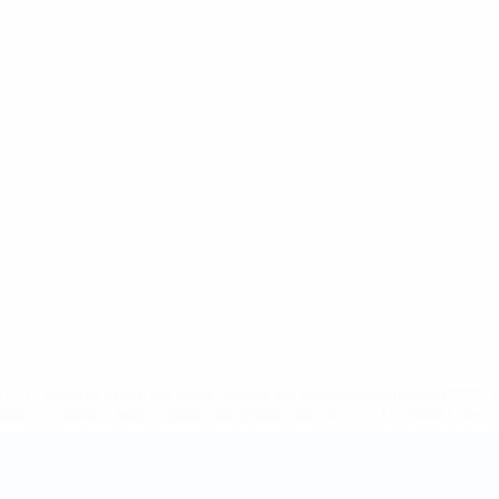
.uefa.com/insideuefa/mediaservices/mediareleases/news/027
ipas-e-seleccoes-russas-de-todas-as-prov/' >En savoir plus