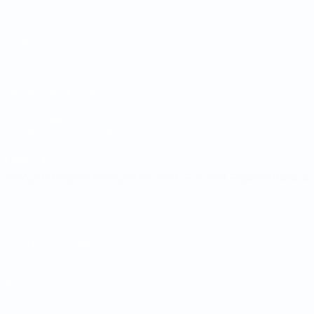
Matches
Tirages
Groupes
Stats
LES SITES DE L'UEFA
fr.UEFA.com
Fondation UEFA pour l'enfance
LANGUES
Français
English
Français
Deutsch
Русский
Español
Italiano
Vie privée
Conditions d'utilisation
Politique de cookies
Paramètres des cookies