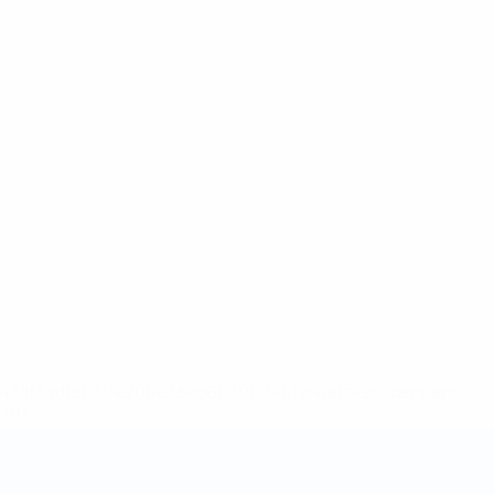
2-148df3adfcb7-1e200e38ed6f-1000--fifa-uefa-suspendem-
</a>