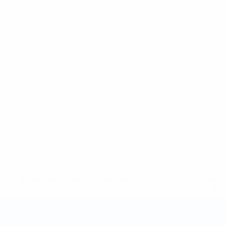
* Suspendue jusqu'à nouvel ordre. <a href='https://fr
equ
Coupe du Monde de Futsal