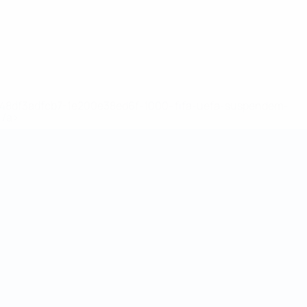
2-148df3adfcb7-1e200e38ed6f-1000--fifa-uefa-suspendem-
</a>