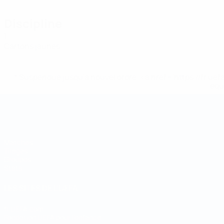
Discipline
1
Cartons jaunes
* Suspendue jusqu'à nouvel ordre. <a href='https://fr
equ
Coupe du Monde de Futsal
Matches
Tirages
Groupes
Stats
LES SITES DE L'UEFA
fr.UEFA.com
Fondation UEFA pour l'enfance