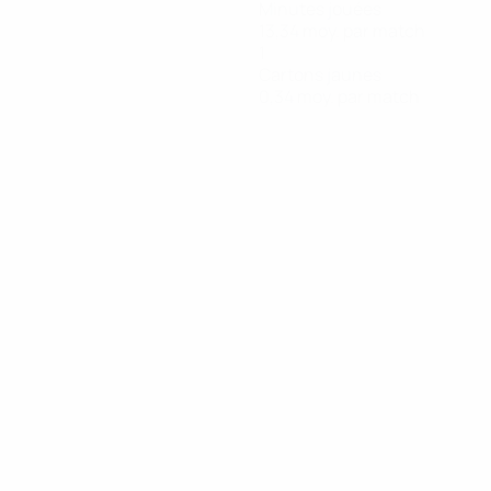
Minutes jouées
13,34 moy. par match
1
Cartons jaunes
0,34 moy. par match