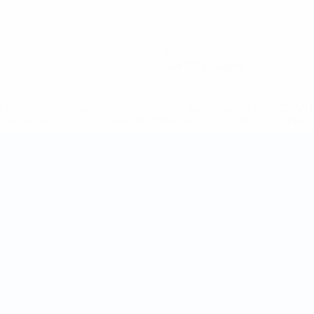
0
Cartons rouges
.uefa.com/insideuefa/mediaservices/mediareleases/news/027
ipas-e-seleccoes-russas-de-todas-as-prov/' >En savoir plus
Équipes
Infos
À propos