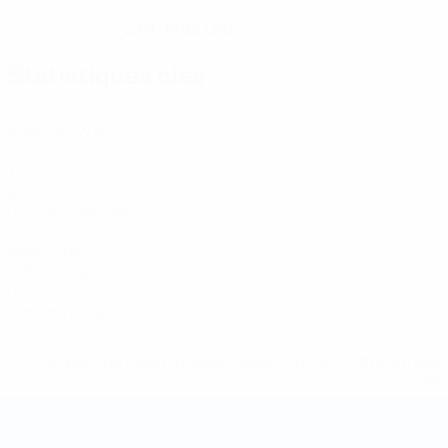
23/1/1992 (34)
DATE DE NAISSANCE
Statistiques clés
3
Matches joués
1
Buts
0,34 moy. par match
1
Passes décisives
0,34 moy. par match
0
Cartons rouges
* Suspendue jusqu'à nouvel ordre. <a href='https://fr
equ
Coupe du Monde de Futsal