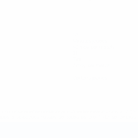
120
Minutes jouées
40 moy. par match
21
Tirs
7 moy. par match
0
Cartons jaunes
.uefa.com/insideuefa/mediaservices/mediareleases/news/027
ipas-e-seleccoes-russas-de-todas-as-prov/' >En savoir plus