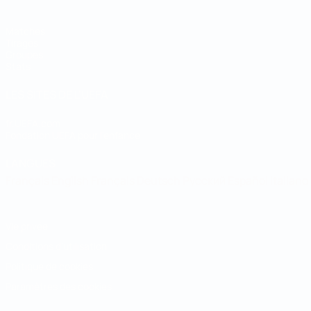
Matches
Tirages
Groupes
Stats
LES SITES DE L'UEFA
fr.UEFA.com
Fondation UEFA pour l'enfance
LANGUES
Français
English
Français
Deutsch
Русский
Español
Italiano
Vie privée
Conditions d'utilisation
Politique de cookies
Paramètres des cookies