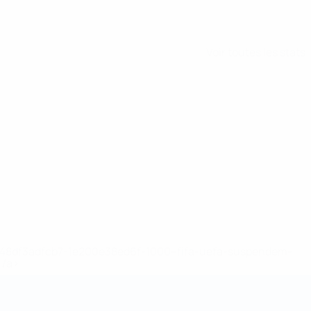
Voir toutes les stats
2-148df3adfcb7-1e200e38ed6f-1000--fifa-uefa-suspendem-
</a>