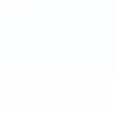
Conditions d'utilisation
Politique de cookies
Paramètres des cookies
© 1998-2026 UEFA. Tous droits réservés.
La désignation UEFA, le logo de l'UEFA et toutes les marques liées
aux compétitions de l'UEFA sont protégés en tant que marques
et/ou droits d'auteur de l'UEFA. Toute utilisation de ces marques
déposées à des fins commerciales est interdite. L'utilisation de la
plate-forme UEFA.com implique que vous acceptez les Conditions
générales et les Dispositions en matière de vie privée.