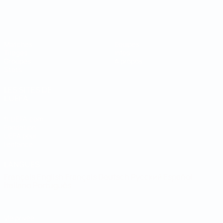
Coupe du Monde de Futsal
Matches
Équipes
Tirages
Infos
Groupes
À propos
Stats
LES SITES DE
L'UEFA
fr.UEFA.com
Fondation
UEFA pour
l'enfance
LANGUES
Français
English
Français
Deutsch
Русский
Español
Italiano
Português
Vie privée