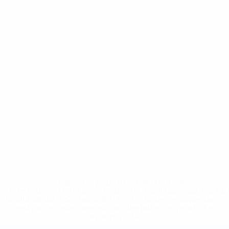
* Suspendue jusqu'à nouvel ordre. <a
href='https://fr.uefa.com/insideuefa/mediaservices/media
148df3adfcb7-1e200e38ed6f-1000--fifa-uefa-suspendem-
equipas-e-seleccoes-russas-de-todas-as-prov/' >En
savoir plus</a>