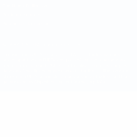
Conditions d'utilisation
Politique de cookies
Paramètres des cookies
© 1998-2026 UEFA. Tous droits réservés.
La désignation UEFA, le logo de l'UEFA et toutes les marques liées
aux compétitions de l'UEFA sont protégés en tant que marques
et/ou droits d'auteur de l'UEFA. Toute utilisation de ces marques
déposées à des fins commerciales est interdite. L'utilisation de la
plate-forme UEFA.com implique que vous acceptez les Conditions
générales et les Dispositions en matière de vie privée.