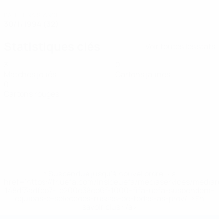
DATE DE NAISSANCE
30/1/1994 (32)
Statistiques clés
Voir toutes les stats
3
0
Matches joués
Cartons jaunes
0
Cartons rouges
* Suspendue jusqu'à nouvel ordre. <a
href='https://fr.uefa.com/insideuefa/mediaservices/media
148df3adfcb7-1e200e38ed6f-1000--fifa-uefa-suspendem-
equipas-e-seleccoes-russas-de-todas-as-prov/' >En
savoir plus</a>