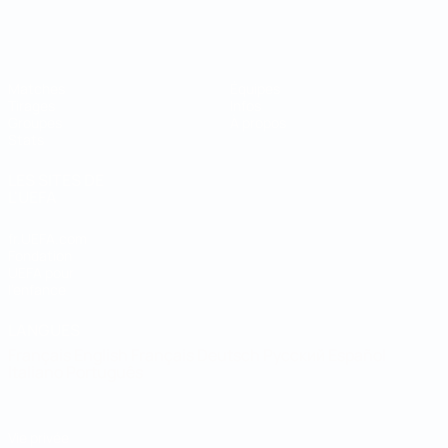
Coupe du Monde de Futsal
Matches
Équipes
Tirages
Infos
Groupes
À propos
Stats
LES SITES DE
L'UEFA
fr.UEFA.com
Fondation
UEFA pour
l'enfance
LANGUES
Français
English
Français
Deutsch
Русский
Español
Italiano
Português
Vie privée