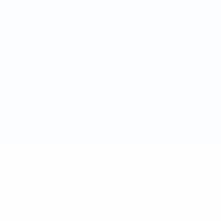
Conditions d'utilisation
Politique de cookies
Paramètres des cookies
© 1998-2026 UEFA. Tous droits réservés.
La désignation UEFA, le logo de l'UEFA et toutes les marques liées
aux compétitions de l'UEFA sont protégés en tant que marques
et/ou droits d'auteur de l'UEFA. Toute utilisation de ces marques
déposées à des fins commerciales est interdite. L'utilisation de la
plate-forme UEFA.com implique que vous acceptez les Conditions
générales et les Dispositions en matière de vie privée.