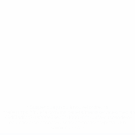
* Suspendue jusqu'à nouvel ordre. <a
href='https://fr.uefa.com/insideuefa/mediaservices/media
148df3adfcb7-1e200e38ed6f-1000--fifa-uefa-suspendem-
equipas-e-seleccoes-russas-de-todas-as-prov/' >En
savoir plus</a>