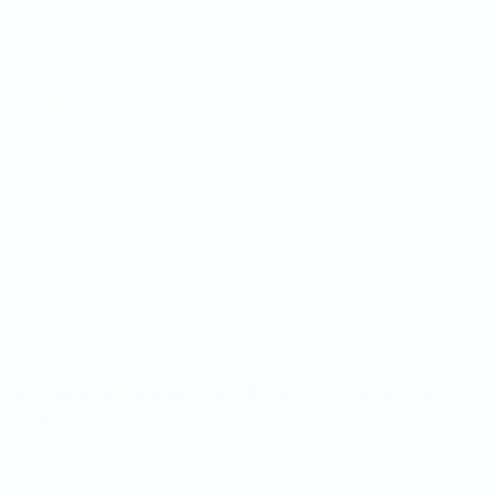
Coupe du Monde de Futsal
Matches
Équipes
Tirages
Infos
Groupes
À propos
Stats
LES SITES DE
L'UEFA
fr.UEFA.com
Fondation
UEFA pour
l'enfance
LANGUES
Français
English
Français
Deutsch
Русский
Español
Italiano
Português
Vie privée