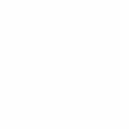
02/10/1992 (33)
DATE DE NAISSANCE
Statistiques clés
3
Matches joués
2
Buts
0,67 moy. par match
0
Passes décisives
0
Cartons rouges
* Suspendue jusqu'à nouvel ordre. <a href='https://fr
equ
Coupe du Monde de Futsal