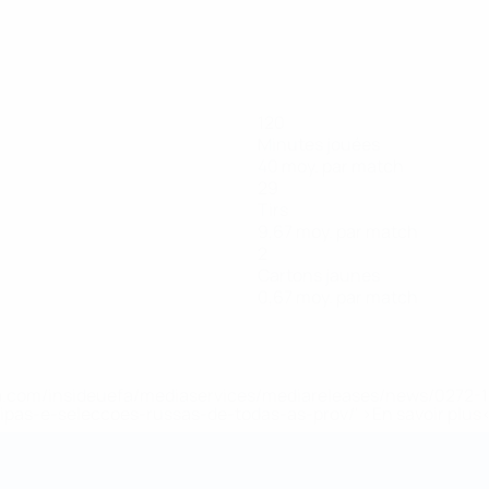
120
Minutes jouées
40 moy. par match
29
Tirs
9,67 moy. par match
2
Cartons jaunes
0,67 moy. par match
.uefa.com/insideuefa/mediaservices/mediareleases/news/027
ipas-e-seleccoes-russas-de-todas-as-prov/' >En savoir plus