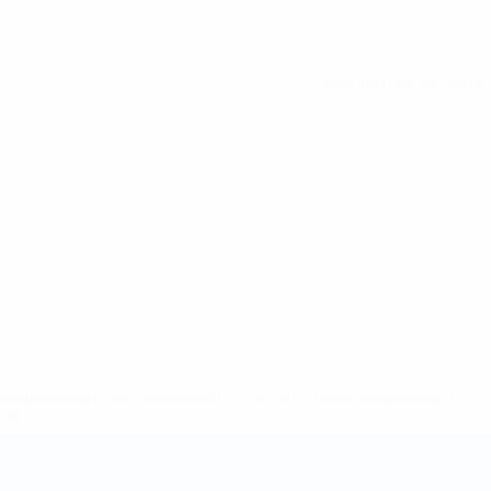
Voir toutes les stats
2-148df3adfcb7-1e200e38ed6f-1000--fifa-uefa-suspendem-
</a>