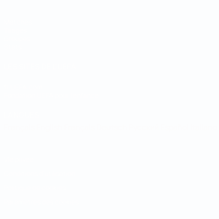
Matches
Tirages
Groupes
Stats
LES SITES DE L'UEFA
fr.UEFA.com
Fondation UEFA pour l'enfance
LANGUES
Français
English
Français
Deutsch
Русский
Español
Italiano
Vie privée
Conditions d'utilisation
Politique de cookies
Paramètres des cookies