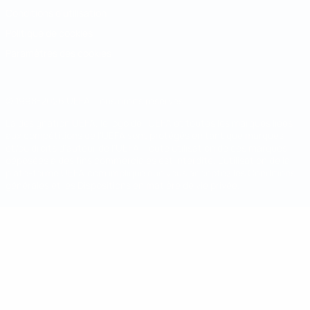
Conditions d'utilisation
Politique de cookies
Paramètres des cookies
© 1998-2026 UEFA. Tous droits réservés.
La désignation UEFA, le logo de l'UEFA et toutes les marques liées
aux compétitions de l'UEFA sont protégés en tant que marques
et/ou droits d'auteur de l'UEFA. Toute utilisation de ces marques
déposées à des fins commerciales est interdite. L'utilisation de la
plate-forme UEFA.com implique que vous acceptez les Conditions
générales et les Dispositions en matière de vie privée.