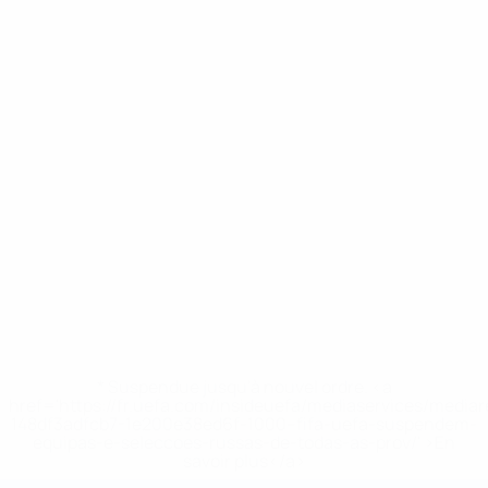
* Suspendue jusqu'à nouvel ordre. <a
href='https://fr.uefa.com/insideuefa/mediaservices/media
148df3adfcb7-1e200e38ed6f-1000--fifa-uefa-suspendem-
equipas-e-seleccoes-russas-de-todas-as-prov/' >En
savoir plus</a>