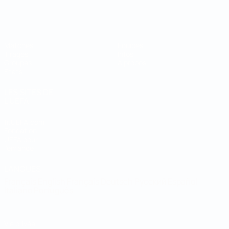
Coupe du Monde de Futsal
Matches
Équipes
Tirages
Infos
Groupes
À propos
Stats
LES SITES DE
L'UEFA
fr.UEFA.com
Fondation
UEFA pour
l'enfance
LANGUES
Français
English
Français
Deutsch
Русский
Español
Italiano
Português
Vie privée