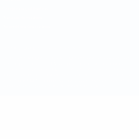
Conditions d'utilisation
Politique de cookies
Paramètres des cookies
© 1998-2026 UEFA. Tous droits réservés.
La désignation UEFA, le logo de l'UEFA et toutes les marques liées
aux compétitions de l'UEFA sont protégés en tant que marques
et/ou droits d'auteur de l'UEFA. Toute utilisation de ces marques
déposées à des fins commerciales est interdite. L'utilisation de la
plate-forme UEFA.com implique que vous acceptez les Conditions
générales et les Dispositions en matière de vie privée.