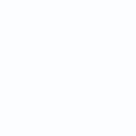
Coupe du Monde de Futsal
Matches
Équipes
Tirages
Infos
Groupes
À propos
Stats
LES SITES DE
L'UEFA
fr.UEFA.com
Fondation
UEFA pour
l'enfance
LANGUES
Français
English
Français
Deutsch
Русский
Español
Italiano
Português
Vie privée