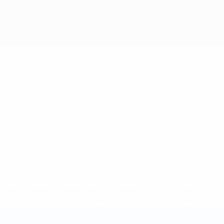
.uefa.com/insideuefa/mediaservices/mediareleases/news/027
ipas-e-seleccoes-russas-de-todas-as-prov/' >En savoir plus