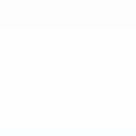
2-148df3adfcb7-1e200e38ed6f-1000--fifa-uefa-suspendem-
</a>