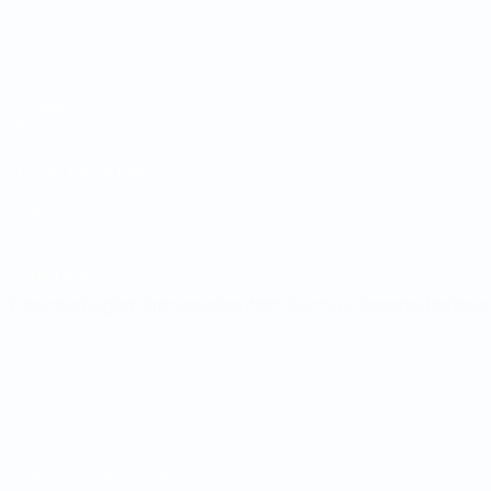
Matches
Tirages
Groupes
Stats
LES SITES DE L'UEFA
fr.UEFA.com
Fondation UEFA pour l'enfance
LANGUES
Français
English
Français
Deutsch
Русский
Español
Italiano
Vie privée
Conditions d'utilisation
Politique de cookies
Paramètres des cookies