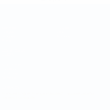
savoir plus</a>
Coupe du Monde de Futsal
Matches
Équipes
Tirages
Infos
Groupes
À propos
Stats
LES SITES DE
L'UEFA
fr.UEFA.com
Fondation
UEFA pour
l'enfance
LANGUES
Français
English
Français
Deutsch
Русский
Español
Italiano
Português