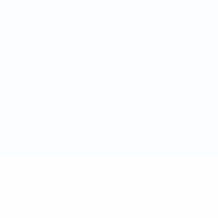
Vie privée
Conditions d'utilisation
Politique de cookies
Paramètres des cookies
© 1998-2026 UEFA. Tous droits réservés.
La désignation UEFA, le logo de l'UEFA et toutes les marques liées
aux compétitions de l'UEFA sont protégés en tant que marques
et/ou droits d'auteur de l'UEFA. Toute utilisation de ces marques
déposées à des fins commerciales est interdite. L'utilisation de la
plate-forme UEFA.com implique que vous acceptez les Conditions
générales et les Dispositions en matière de vie privée.