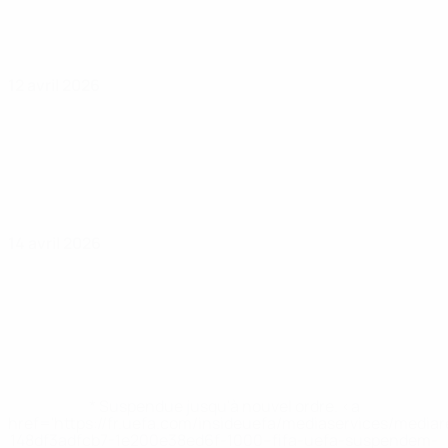
12 avril 2026
14 avril 2026
* Suspendue jusqu'à nouvel ordre. <a
href='https://fr.uefa.com/insideuefa/mediaservices/media
148df3adfcb7-1e200e38ed6f-1000--fifa-uefa-suspendem-