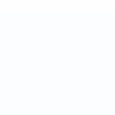
equipas-e-seleccoes-russas-de-todas-as-prov/' >En
savoir plus</a>
Coupe du Monde de Futsal
Matches
Équipes
Tirages
Infos
Groupes
À propos
Stats
LES SITES DE
L'UEFA
fr.UEFA.com
Fondation
UEFA pour
l'enfance
LANGUES
Français
English
Français
Deutsch
Русский
Español
Italiano
Português