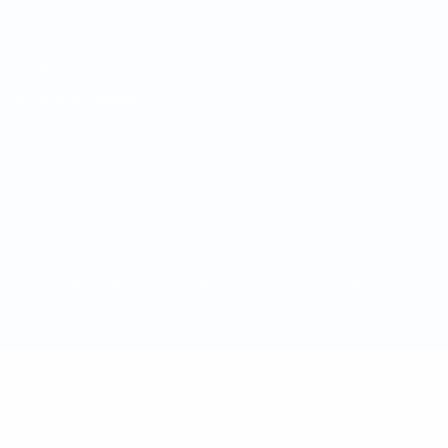
Vie privée
Conditions d'utilisation
Politique de cookies
Paramètres des cookies
© 1998-2026 UEFA. Tous droits réservés.
La désignation UEFA, le logo de l'UEFA et toutes les marques liées
aux compétitions de l'UEFA sont protégés en tant que marques
et/ou droits d'auteur de l'UEFA. Toute utilisation de ces marques
déposées à des fins commerciales est interdite. L'utilisation de la
plate-forme UEFA.com implique que vous acceptez les Conditions
générales et les Dispositions en matière de vie privée.