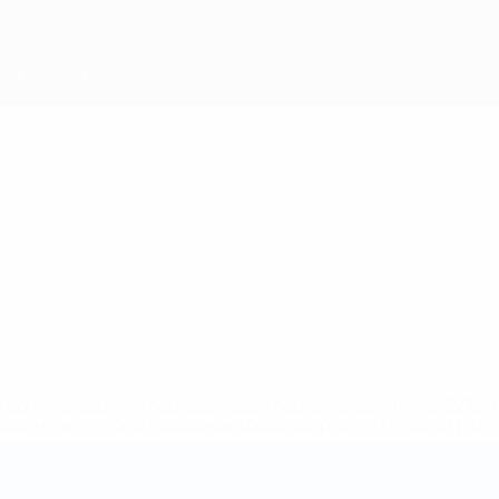
.uefa.com/insideuefa/mediaservices/mediareleases/news/027
ipas-e-seleccoes-russas-de-todas-as-prov/' >En savoir plus