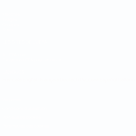
Matches
Tirages
Groupes
Stats
LES SITES DE L'UEFA
fr.UEFA.com
Fondation UEFA pour l'enfance
LANGUES
Français
English
Français
Deutsch
Русский
Español
Italiano
Vie privée
Conditions d'utilisation
Politique de cookies
Paramètres des cookies