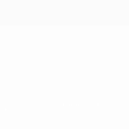
2-148df3adfcb7-1e200e38ed6f-1000--fifa-uefa-suspendem-
</a>