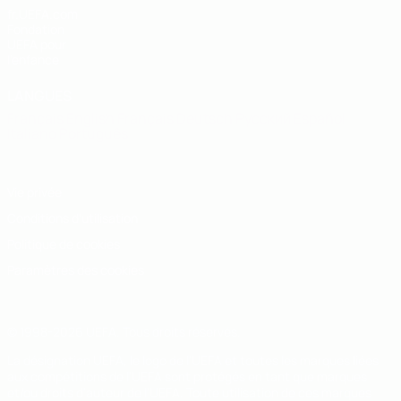
fr.UEFA.com
Fondation
UEFA pour
l'enfance
LANGUES
Français
English
Français
Deutsch
Русский
Español
Italiano
Português
Vie privée
Conditions d'utilisation
Politique de cookies
Paramètres des cookies
© 1998-2026 UEFA. Tous droits réservés.
La désignation UEFA, le logo de l'UEFA et toutes les marques liées
aux compétitions de l'UEFA sont protégés en tant que marques
et/ou droits d'auteur de l'UEFA. Toute utilisation de ces marques