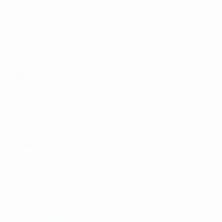
fr.UEFA.com
Fondation
UEFA pour
l'enfance
LANGUES
Français
English
Français
Deutsch
Русский
Español
Italiano
Português
Vie privée
Conditions d'utilisation
Politique de cookies
Paramètres des cookies
© 1998-2026 UEFA. Tous droits réservés.
La désignation UEFA, le logo de l'UEFA et toutes les marques liées
aux compétitions de l'UEFA sont protégés en tant que marques
et/ou droits d'auteur de l'UEFA. Toute utilisation de ces marques