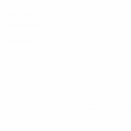
Matches joués
Cartons jaunes
0
Cartons rouges
Distribution
Discipline
0
0
Cartons jaunes
Cartons rouges
* Suspendue jusqu'à nouvel ordre. <a
href='https://fr.uefa.com/insideuefa/mediaservices/media
148df3adfcb7-1e200e38ed6f-1000--fifa-uefa-suspendem-
equipas-e-seleccoes-russas-de-todas-as-prov/' >En
savoir plus</a>