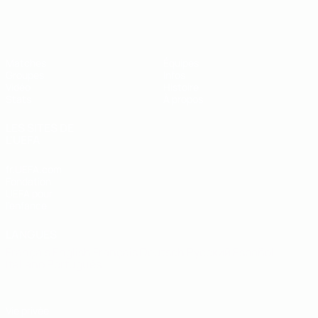
EURO de futsal des moins de 19 ans 
Matches
Équipes
Groupes
Infos
Vidéo
Histoire
Stats
À propos
LES SITES DE
L'UEFA
fr.UEFA.com
Fondation
UEFA pour
l'enfance
LANGUES
Français
English
Français
Deutsch
Русский
Español
Italiano
Português
Vie privée