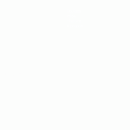
Équipes
Infos
Histoire
À propos
Português