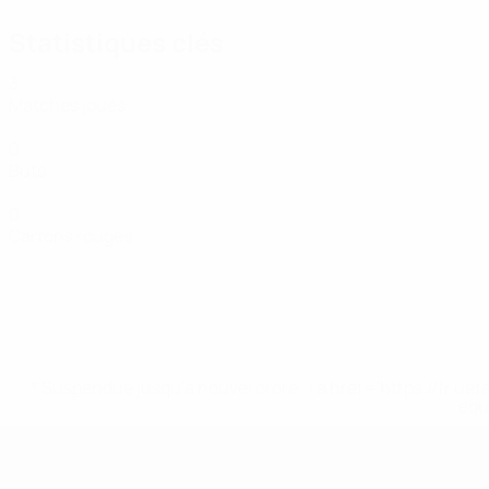
Statistiques clés
3
Matches joués
0
Buts
0
Cartons rouges
* Suspendue jusqu'à nouvel ordre. <a href='https://fr
equ
EURO de futsal des moins de 19 ans 