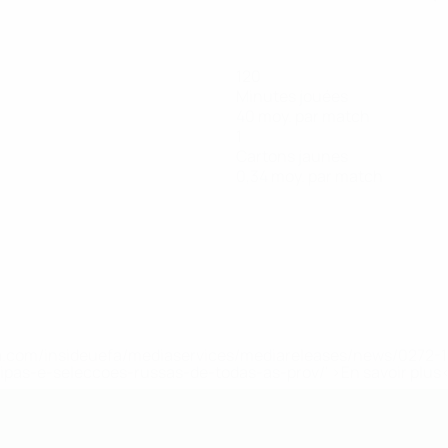
120
Minutes jouées
40 moy. par match
1
Cartons jaunes
0,34 moy. par match
.uefa.com/insideuefa/mediaservices/mediareleases/news/027
ipas-e-seleccoes-russas-de-todas-as-prov/' >En savoir plus
de l’UEFA