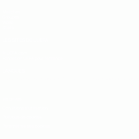
Matches
Groupes
Vidéo
Stats
LES SITES DE L'UEFA
fr.UEFA.com
Fondation UEFA pour l'enfance
LANGUES
Français
English
Français
Deutsch
Русский
Español
Italiano
Vie privée
Conditions d'utilisation
Politique de cookies
Paramètres des cookies