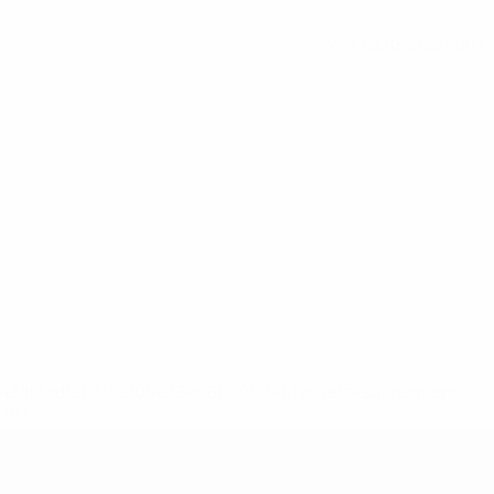
Voir toutes les stats
2-148df3adfcb7-1e200e38ed6f-1000--fifa-uefa-suspendem-
</a>