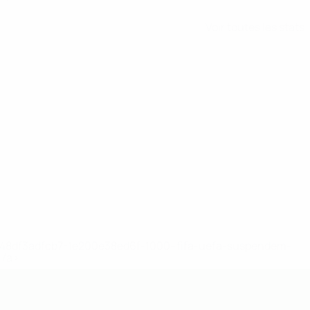
Voir toutes les stats
2-148df3adfcb7-1e200e38ed6f-1000--fifa-uefa-suspendem-
</a>