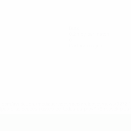
1
Buts
0,2 moy. par match
0
Cartons rouges
.uefa.com/insideuefa/mediaservices/mediareleases/news/027
ipas-e-seleccoes-russas-de-todas-as-prov/' >En savoir plus
de l’UEFA