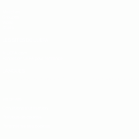
Matches
Groupes
Vidéo
Stats
LES SITES DE L'UEFA
fr.UEFA.com
Fondation UEFA pour l'enfance
LANGUES
Français
English
Français
Deutsch
Русский
Español
Italiano
Vie privée
Conditions d'utilisation
Politique de cookies
Paramètres des cookies