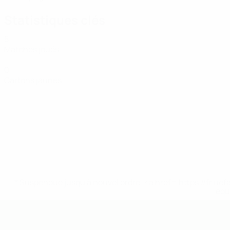
Statistiques clés
5
Matches joués
0
Cartons jaunes
* Suspendue jusqu'à nouvel ordre. <a href='https://fr
equ
EURO de futsal des moins de 19 ans 