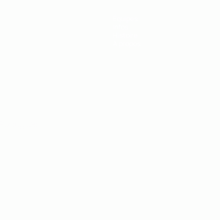
Équipes
Infos
Histoire
À propos
Português