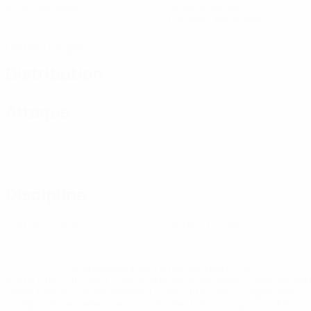
Matches joués
Cartons jaunes
0,34 moy. par match
0
Cartons rouges
Distribution
Attaque
Discipline
1
0
Cartons jaunes
Cartons rouges
* Suspendue jusqu'à nouvel ordre. <a
href='https://fr.uefa.com/insideuefa/mediaservices/media
148df3adfcb7-1e200e38ed6f-1000--fifa-uefa-suspendem-
equipas-e-seleccoes-russas-de-todas-as-prov/' >En