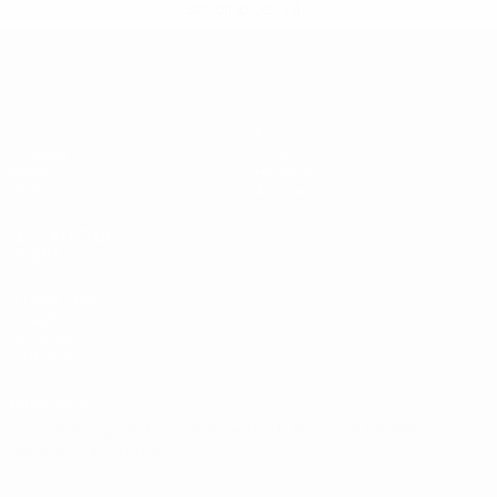
savoir plus</a>
EURO de futsal des moins de 19 ans 
Matches
Équipes
Groupes
Infos
Vidéo
Histoire
Stats
À propos
LES SITES DE
L'UEFA
fr.UEFA.com
Fondation
UEFA pour
l'enfance
LANGUES
Français
English
Français
Deutsch
Русский
Español
Italiano
Português