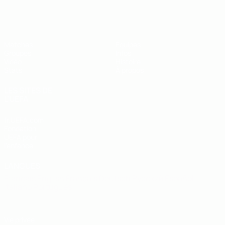
EURO de futsal des moins de 19 ans 
Matches
Équipes
Groupes
Infos
Vidéo
Histoire
Stats
À propos
LES SITES DE
L'UEFA
fr.UEFA.com
Fondation
UEFA pour
l'enfance
LANGUES
Français
English
Français
Deutsch
Русский
Español
Italiano
Português
Vie privée