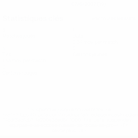
07/6/2007 (19)
Statistiques clés
Voir toutes les stats
3
1
Matches joués
Buts
0,34 moy. par match
4
0
Tirs
Cartons jaunes
1,34 moy. par match
0
Cartons rouges
* Suspendue jusqu'à nouvel ordre. <a
href='https://fr.uefa.com/insideuefa/mediaservices/media
148df3adfcb7-1e200e38ed6f-1000--fifa-uefa-suspendem-
equipas-e-seleccoes-russas-de-todas-as-prov/' >En
savoir plus</a>