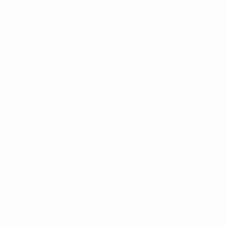
EURO de futsal des moins de 19 ans 
Matches
Équipes
Groupes
Infos
Vidéo
Histoire
Stats
À propos
LES SITES DE
L'UEFA
fr.UEFA.com
Fondation
UEFA pour
l'enfance
LANGUES
Français
English
Français
Deutsch
Русский
Español
Italiano
Português
Vie privée