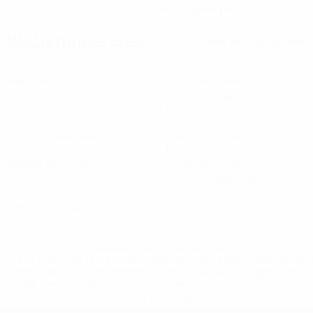
01/3/2007 (19)
Statistiques clés
Voir toutes les stats
3
40
Matches joués
Minutes jouées
13,34 moy. par match
1
12
Buts
Tirs
0,34 moy. par match
4 moy. par match
0
1
Passes décisives
Cartons jaunes
0,34 moy. par match
0
Cartons rouges
* Suspendue jusqu'à nouvel ordre. <a
href='https://fr.uefa.com/insideuefa/mediaservices/media
148df3adfcb7-1e200e38ed6f-1000--fifa-uefa-suspendem-
equipas-e-seleccoes-russas-de-todas-as-prov/' >En
savoir plus</a>