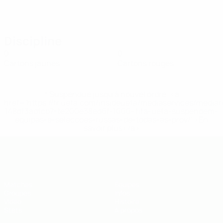
Discipline
0
0
Cartons jaunes
Cartons rouges
* Suspendue jusqu'à nouvel ordre. <a
href='https://fr.uefa.com/insideuefa/mediaservices/media
148df3adfcb7-1e200e38ed6f-1000--fifa-uefa-suspendem-
equipas-e-seleccoes-russas-de-todas-as-prov/' >En
savoir plus</a>
EURO de futsal des moins de 19 ans 
Matches
Équipes
Groupes
Infos
Vidéo
Histoire
Stats
À propos