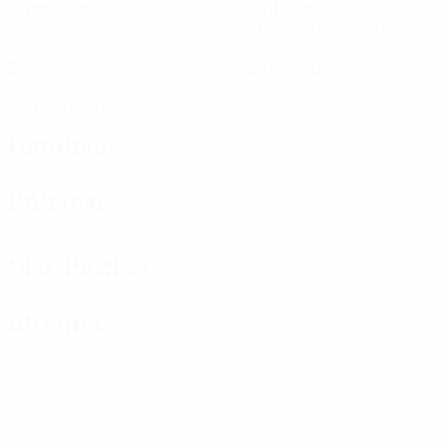
Matches joués
Minutes jouées
26,67 moy. par match
0
0
Buts
Cartons jaunes
0
Cartons rouges
Gardiens
Défense
Distribution
Attaque