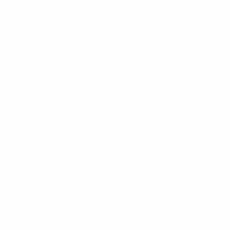
La désignation UEFA, le logo de l'UEFA et toutes les marques liées
aux compétitions de l'UEFA sont protégés en tant que marques
et/ou droits d'auteur de l'UEFA. Toute utilisation de ces marques
déposées à des fins commerciales est interdite. L'utilisation de la
plate-forme UEFA.com implique que vous acceptez les Conditions
générales et les Dispositions en matière de vie privée.