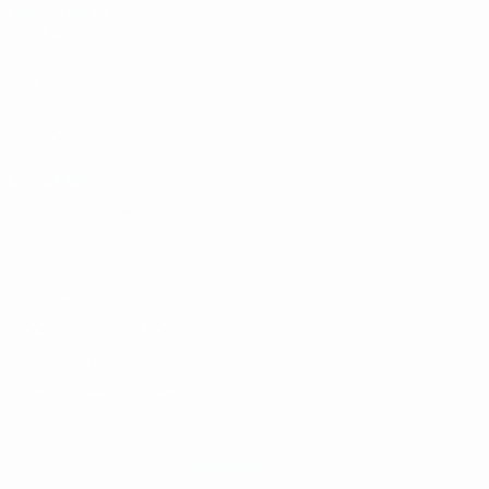
LES SITES DE
L'UEFA
fr.UEFA.com
Fondation
UEFA pour
l'enfance
LANGUES
Français
English
Français
Deutsch
Русский
Español
Italiano
Português
Vie privée
Conditions d'utilisation
Politique de cookies
Paramètres des cookies
© 1998-2026 UEFA. Tous droits réservés.