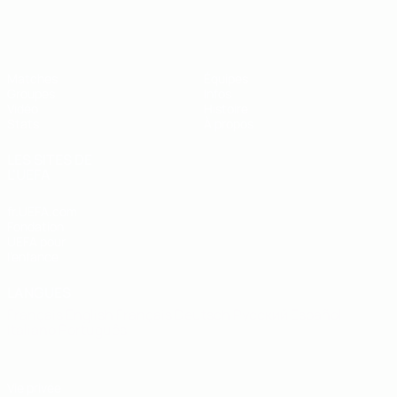
EURO de futsal des moins de 19 ans 
Matches
Équipes
Groupes
Infos
Vidéo
Histoire
Stats
À propos
LES SITES DE
L'UEFA
fr.UEFA.com
Fondation
UEFA pour
l'enfance
LANGUES
Français
English
Français
Deutsch
Русский
Español
Italiano
Português
Vie privée