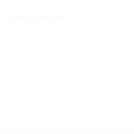
19/1/2006 (20)
Statistiques clés
Voir toutes les stats
3
120
Matches joués
Minutes jouées
40 moy. par match
5
16
Buts
Tirs
1,67 moy. par match
5,34 moy. par match
0
0
Passes décisives
Cartons jaunes
0
Cartons rouges
* Suspendue jusqu'à nouvel ordre. <a
href='https://fr.uefa.com/insideuefa/mediaservices/media
148df3adfcb7-1e200e38ed6f-1000--fifa-uefa-suspendem-
equipas-e-seleccoes-russas-de-todas-as-prov/' >En
savoir plus</a>