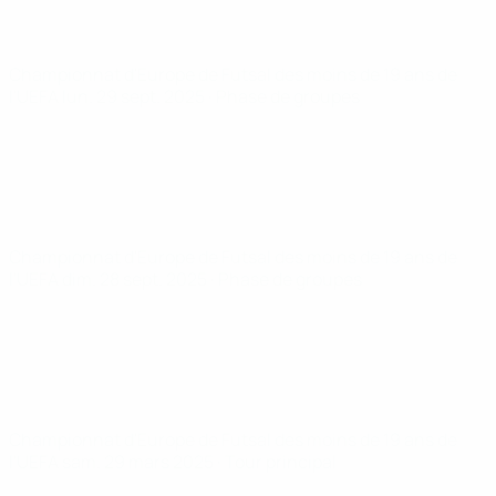
Championnat d'Europe de Futsal des moins de 19 ans de
l'UEFA
lun. 29 sept. 2025
· Phase de groupes
Championnat d'Europe de Futsal des moins de 19 ans de
l'UEFA
dim. 28 sept. 2025
· Phase de groupes
Championnat d'Europe de Futsal des moins de 19 ans de
l'UEFA
sam. 29 mars 2025
· Tour principal