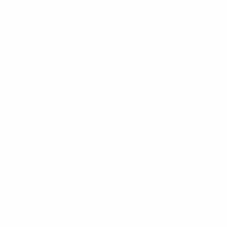
Championnat d'Europe de Futsal des moins de 19 ans de
l'UEFA
jeu. 27 mars 2025
· Tour principal
Championnat d'Europe de Futsal des moins de 19 ans de
l'UEFA
mer. 26 mars 2025
· Tour principal