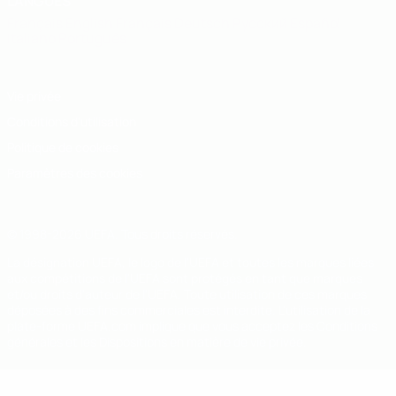
LANGUES
Français
English
Français
Deutsch
Русский
Español
Italiano
Português
Vie privée
Conditions d'utilisation
Politique de cookies
Paramètres des cookies
© 1998-2026 UEFA. Tous droits réservés.
La désignation UEFA, le logo de l'UEFA et toutes les marques liées
aux compétitions de l'UEFA sont protégés en tant que marques
et/ou droits d'auteur de l'UEFA. Toute utilisation de ces marques
déposées à des fins commerciales est interdite. L'utilisation de la
plate-forme UEFA.com implique que vous acceptez les Conditions
générales et les Dispositions en matière de vie privée.