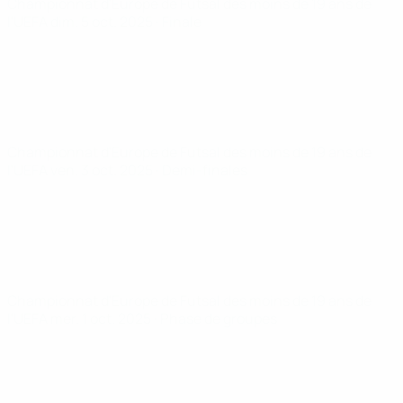
Championnat d'Europe de Futsal des moins de 19 ans de
l'UEFA
dim. 5 oct. 2025
· Finale
Championnat d'Europe de Futsal des moins de 19 ans de
l'UEFA
ven. 3 oct. 2025
· Demi-finales
Championnat d'Europe de Futsal des moins de 19 ans de
l'UEFA
mer. 1 oct. 2025
· Phase de groupes