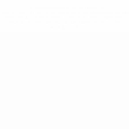
* Suspendue jusqu'à nouvel ordre. <a
href='https://fr.uefa.com/insideuefa/mediaservices/media
148df3adfcb7-1e200e38ed6f-1000--fifa-uefa-suspendem-
equipas-e-seleccoes-russas-de-todas-as-prov/' >En
savoir plus</a>
EURO de futsal des moins de 19 ans 
Matches
Équipes
Groupes
Infos
Vidéo
Histoire
Stats
À propos
LES SITES DE
L'UEFA
fr.UEFA.com
Fondation
UEFA pour
l'enfance