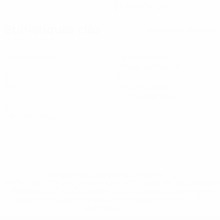
21/5/2006 (20)
Statistiques clés
Voir toutes les stats
5
50
Matches joués
Minutes jouées
10 moy. par match
0
2
Buts
Cartons jaunes
0,4 moy. par match
0
Cartons rouges
* Suspendue jusqu'à nouvel ordre. <a
href='https://fr.uefa.com/insideuefa/mediaservices/media
148df3adfcb7-1e200e38ed6f-1000--fifa-uefa-suspendem-
equipas-e-seleccoes-russas-de-todas-as-prov/' >En
savoir plus</a>