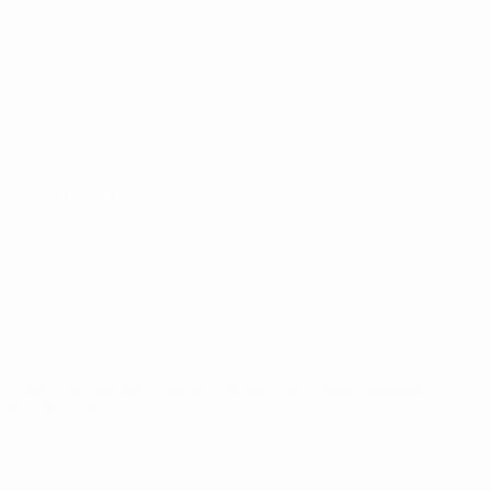
EURO de futsal des moins de 19 ans 
Matches
Équipes
Groupes
Infos
Vidéo
Histoire
Stats
À propos
LES SITES DE
L'UEFA
fr.UEFA.com
Fondation
UEFA pour
l'enfance
LANGUES
Français
English
Français
Deutsch
Русский
Español
Italiano
Português
Vie privée