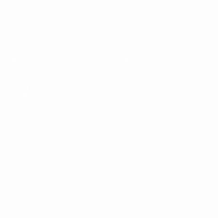
EURO de futsal des moins de 19 ans 
Matches
Équipes
Groupes
Infos
Vidéo
Histoire
Stats
À propos
LES SITES DE
L'UEFA
fr.UEFA.com
Fondation
UEFA pour
l'enfance
LANGUES
Français
English
Français
Deutsch
Русский
Español
Italiano
Português
Vie privée