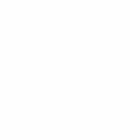
26/6/2007 (19)
Statistiques clés
Voir toutes les stats
3
0
Matches joués
Cartons jaunes
0
Cartons rouges
* Suspendue jusqu'à nouvel ordre. <a
href='https://fr.uefa.com/insideuefa/mediaservices/media
148df3adfcb7-1e200e38ed6f-1000--fifa-uefa-suspendem-
equipas-e-seleccoes-russas-de-todas-as-prov/' >En
savoir plus</a>