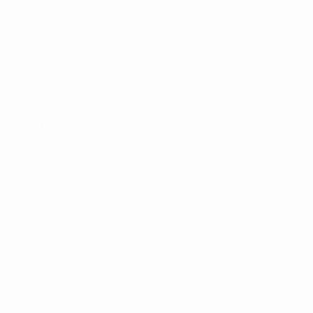
EURO de futsal des moins de 19 ans 
Matches
Équipes
Groupes
Infos
Vidéo
Histoire
Stats
À propos
LES SITES DE
L'UEFA
fr.UEFA.com
Fondation
UEFA pour
l'enfance
LANGUES
Français
English
Français
Deutsch
Русский
Español
Italiano
Português
Vie privée