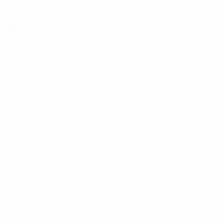
11/9/2006 (19)
Statistiques clés
Voir toutes les stats
3
1
Matches joués
Buts
0,34 moy. par match
0
0
Cartons jaunes
Cartons rouges
* Suspendue jusqu'à nouvel ordre. <a
href='https://fr.uefa.com/insideuefa/mediaservices/media
148df3adfcb7-1e200e38ed6f-1000--fifa-uefa-suspendem-
equipas-e-seleccoes-russas-de-todas-as-prov/' >En
savoir plus</a>