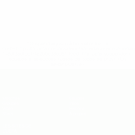
* Suspendue jusqu'à nouvel ordre. <a
href='https://fr.uefa.com/insideuefa/mediaservices/media
148df3adfcb7-1e200e38ed6f-1000--fifa-uefa-suspendem-
equipas-e-seleccoes-russas-de-todas-as-prov/' >En
savoir plus</a>
EURO de futsal des moins de 19 ans 
Matches
Équipes
Groupes
Infos
Vidéo
Histoire
Stats
À propos
LES SITES DE
L'UEFA