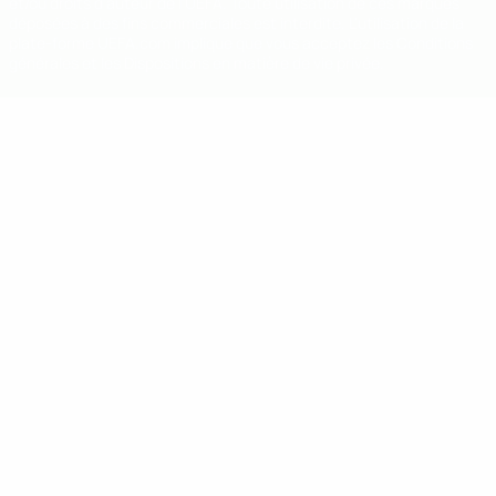
et/ou droits d'auteur de l'UEFA. Toute utilisation de ces marques
déposées à des fins commerciales est interdite. L'utilisation de la
plate-forme UEFA.com implique que vous acceptez les Conditions
générales et les Dispositions en matière de vie privée.