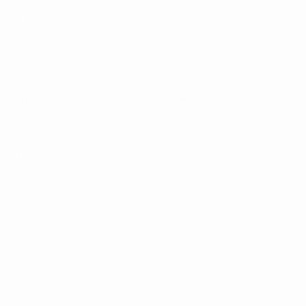
fr.UEFA.com
Fondation
UEFA pour
l'enfance
LANGUES
Français
English
Français
Deutsch
Русский
Español
Italiano
Português
Vie privée
Conditions d'utilisation
Politique de cookies
Paramètres des cookies
© 1998-2026 UEFA. Tous droits réservés.
La désignation UEFA, le logo de l'UEFA et toutes les marques liées
aux compétitions de l'UEFA sont protégés en tant que marques