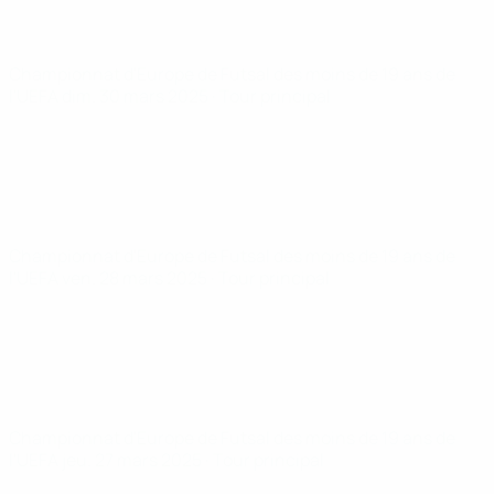
Championnat d'Europe de Futsal des moins de 19 ans de
l'UEFA
dim. 30 mars 2025
· Tour principal
Championnat d'Europe de Futsal des moins de 19 ans de
l'UEFA
ven. 28 mars 2025
· Tour principal
Championnat d'Europe de Futsal des moins de 19 ans de
l'UEFA
jeu. 27 mars 2025
· Tour principal