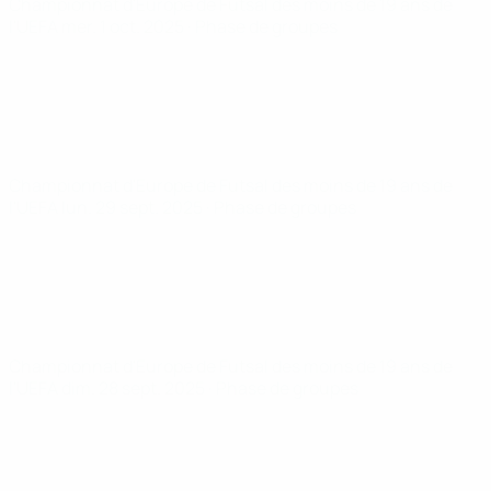
Championnat d'Europe de Futsal des moins de 19 ans de
l'UEFA
mer. 1 oct. 2025
· Phase de groupes
Championnat d'Europe de Futsal des moins de 19 ans de
l'UEFA
lun. 29 sept. 2025
· Phase de groupes
Championnat d'Europe de Futsal des moins de 19 ans de
l'UEFA
dim. 28 sept. 2025
· Phase de groupes