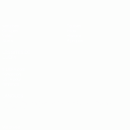
EURO de futsal des moins de 19 ans 
Matches
Équipes
Groupes
Infos
Vidéo
Histoire
Stats
À propos
LES SITES DE
L'UEFA
fr.UEFA.com
Fondation
UEFA pour
l'enfance
LANGUES
Français
English
Français
Deutsch
Русский
Español
Italiano
Português
Vie privée