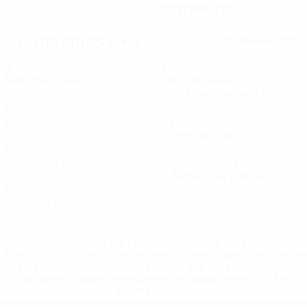
22/9/2007 (18)
Statistiques clés
Voir toutes les stats
3
80
Matches joués
Minutes jouées
26,67 moy. par match
0
9
Buts
Tirs
3 moy. par match
0
1
Passes décisives
Cartons jaunes
0,34 moy. par match
0
Cartons rouges
* Suspendue jusqu'à nouvel ordre. <a
href='https://fr.uefa.com/insideuefa/mediaservices/media
148df3adfcb7-1e200e38ed6f-1000--fifa-uefa-suspendem-
equipas-e-seleccoes-russas-de-todas-as-prov/' >En
savoir plus</a>