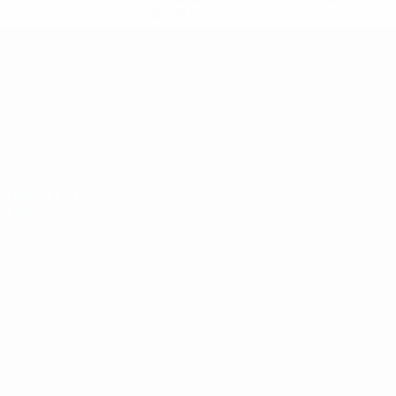
savoir plus</a>
EURO de futsal des moins de 19 ans 
Matches
Équipes
Groupes
Infos
Vidéo
Histoire
Stats
À propos
LES SITES DE
L'UEFA
fr.UEFA.com
Fondation
UEFA pour
l'enfance
LANGUES
Français
English
Français
Deutsch
Русский
Español
Italiano
Português