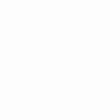
Matches joués
Tirs
1 moy. par match
2
0
Cartons jaunes
Cartons rouges
1 moy. par match
Attaque
Distribution
Discipline
2
0
Cartons jaunes
Cartons rouges
* Suspendue jusqu'à nouvel ordre. <a
href='https://fr.uefa.com/insideuefa/mediaservices/media
148df3adfcb7-1e200e38ed6f-1000--fifa-uefa-suspendem-
equipas-e-seleccoes-russas-de-todas-as-prov/' >En