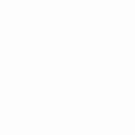
LES SITES DE
L'UEFA
fr.UEFA.com
Fondation
UEFA pour
l'enfance
LANGUES
Français
English
Français
Deutsch
Русский
Español
Italiano
Português
Vie privée
Conditions d'utilisation
Politique de cookies
Paramètres des cookies
© 1998-2026 UEFA. Tous droits réservés.