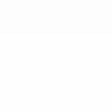
La désignation UEFA, le logo de l'UEFA et toutes les marques liées
aux compétitions de l'UEFA sont protégés en tant que marques
et/ou droits d'auteur de l'UEFA. Toute utilisation de ces marques
déposées à des fins commerciales est interdite. L'utilisation de la
plate-forme UEFA.com implique que vous acceptez les Conditions
générales et les Dispositions en matière de vie privée.