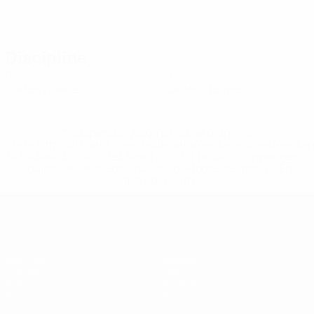
Discipline
0
0
Cartons jaunes
Cartons rouges
* Suspendue jusqu'à nouvel ordre. <a
href='https://fr.uefa.com/insideuefa/mediaservices/media
148df3adfcb7-1e200e38ed6f-1000--fifa-uefa-suspendem-
equipas-e-seleccoes-russas-de-todas-as-prov/' >En
savoir plus</a>
EURO de futsal des moins de 19 ans 
Matches
Équipes
Groupes
Infos
Vidéo
Histoire
Stats
À propos